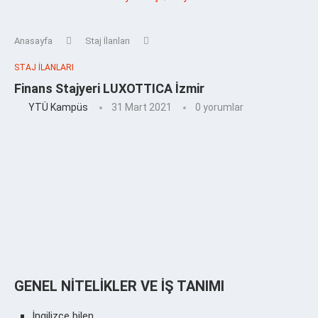
Anasayfa
Staj İlanları
STAJ İLANLARI
Finans Stajyeri LUXOTTICA İzmir
YTÜ Kampüs
31 Mart 2021
0 yorumlar
GENEL NİTELİKLER VE İŞ TANIMI
İngilizce bilen