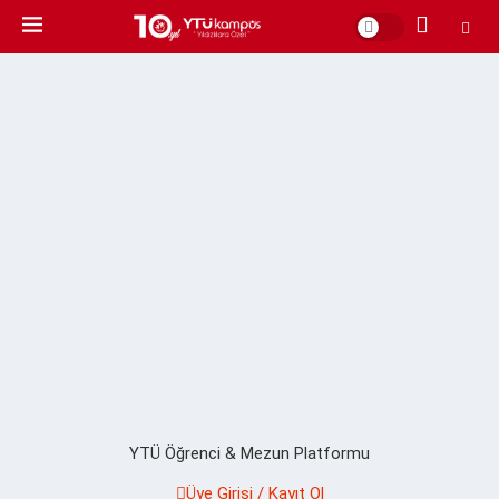
YTÜ Öğrenci & Mezun Platformu
Üye Girişi / Kayıt Ol