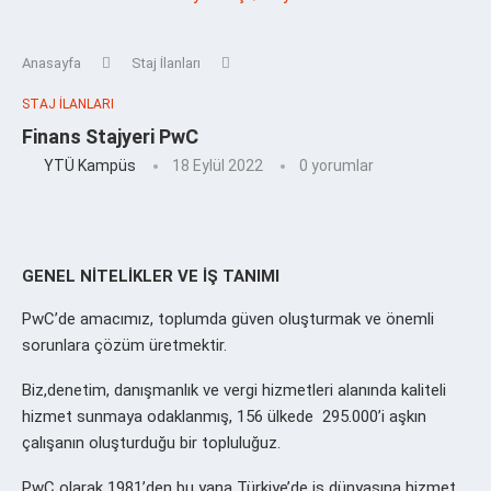
Anasayfa
Staj İlanları
STAJ İLANLARI
Finans Stajyeri PwC
YTÜ Kampüs
18 Eylül 2022
0 yorumlar
GENEL NİTELİKLER VE İŞ TANIMI
PwC’de amacımız, toplumda güven oluşturmak ve önemli
sorunlara çözüm üretmektir.
Biz,denetim, danışmanlık ve vergi hizmetleri alanında kaliteli
hizmet sunmaya odaklanmış, 156 ülkede 295.000’i aşkın
çalışanın oluşturduğu bir topluluğuz.
PwC olarak 1981’den bu yana Türkiye’de iş dünyasına hizmet