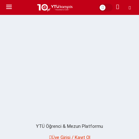
YTÜ Öğrenci & Mezun Platformu
Üye Girişi / Kayıt Ol