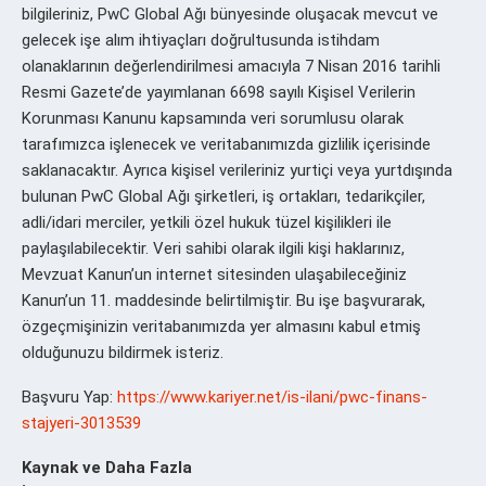
bilgileriniz, PwC Global Ağı bünyesinde oluşacak mevcut ve
gelecek işe alım ihtiyaçları doğrultusunda istihdam
olanaklarının değerlendirilmesi amacıyla 7 Nisan 2016 tarihli
Resmi Gazete’de yayımlanan 6698 sayılı Kişisel Verilerin
Korunması Kanunu kapsamında veri sorumlusu olarak
tarafımızca işlenecek ve veritabanımızda gizlilik içerisinde
saklanacaktır. Ayrıca kişisel verileriniz yurtiçi veya yurtdışında
bulunan PwC Global Ağı şirketleri, iş ortakları, tedarikçiler,
adli/idari merciler, yetkili özel hukuk tüzel kişilikleri ile
paylaşılabilecektir. Veri sahibi olarak ilgili kişi haklarınız,
Mevzuat Kanun’un internet sitesinden ulaşabileceğiniz
Kanun’un 11. maddesinde belirtilmiştir. Bu işe başvurarak,
özgeçmişinizin veritabanımızda yer almasını kabul etmiş
olduğunuzu bildirmek isteriz.
Başvuru Yap:
https://www.kariyer.net/is-ilani/pwc-finans-
stajyeri-3013539
Kaynak ve Daha Fazla