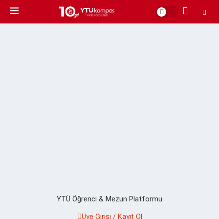
YTÜ Öğrenci & Mezun Platformu
Üye Girişi / Kayıt Ol