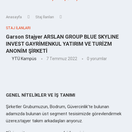
Anasayfa
Staj İlanları
STAJ İLANLARI
Garson Stajyer ARSLAN GROUP BLUE SKYLINE
INVEST GAYRİMENKUL YATIRIM VE TURİZM
ANONİM ŞİRKETİ
YTÜ Kampüs
7 Temmuz 2022
0 yorumlar
GENEL NİTELİKLER VE İŞ TANIMI
Şirketler Grubumuzun, Bodrum, Güvercinlik’te bulunan
adamızda bulunan üst segment tesisimizde görevlendirmek
üzere;stajyer takım arkadaşları arıyoruz.