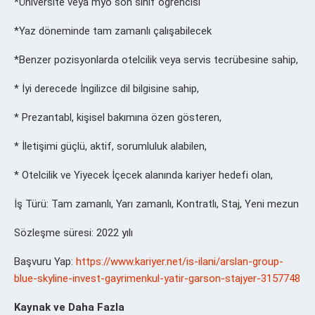
*Üniversite veya myo son sınıf öğrencisi
*Yaz döneminde tam zamanlı çalışabilecek
*Benzer pozisyonlarda otelcilik veya servis tecrübesine sahip,
* İyi derecede İngilizce dil bilgisine sahip,
* Prezantabl, kişisel bakımına özen gösteren,
* İletişimi güçlü, aktif, sorumluluk alabilen,
* Otelcilik ve Yiyecek İçecek alanında kariyer hedefi olan,
İş Türü: Tam zamanlı, Yarı zamanlı, Kontratlı, Staj, Yeni mezun
Sözleşme süresi: 2022 yılı
Başvuru Yap:
https://www.kariyer.net/is-ilani/arslan-group-
blue-skyline-invest-gayrimenkul-yatir-garson-stajyer-3157748
Kaynak ve Daha Fazla