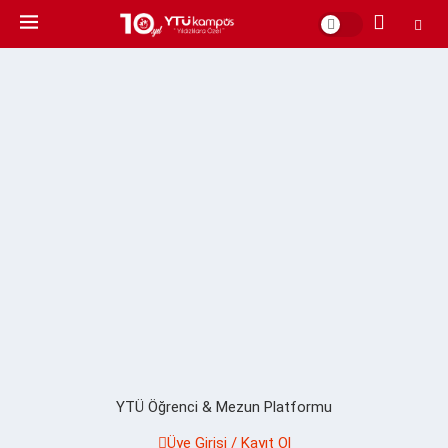
YTÜ Öğrenci & Mezun Platformu
Üye Girişi / Kayıt Ol