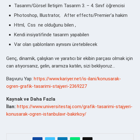
Tasarım/Görsel İletişim Tasarım 3. – 4. Sınıf öğrencisi
Photoshop,
Illustrator,
After effects/Premier’a hakim
Html,
Css ne olduğunu bilen ,
Kendi insiyatifinde tasarım yapabilen
Var olan şablonların aynısını üretebilecek
Genç, dinamik, çalışkan ve yaratıcı bir ekibin parçası olmak için
can atıyorsanız, gelin, aramıza katılın, sizi bekliyoruz…
Başvuru Yap:
https://www.kariyer.net/is-ilani/konusarak-
ogren-grafik-tasarimi-stajyeri-2369227
Kaynak ve Daha Fazla
İlan:
https://www.universitestaj.com/grafik-tasarimi-stajyeri-
konusarak-ogren-istanbulavr-bakirkoy/