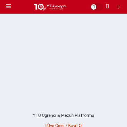
YTÜ Öğrenci & Mezun Platformu
Üye Girişi / Kayıt Ol