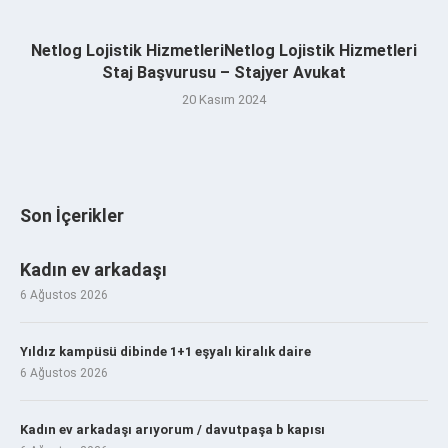
Netlog Lojistik HizmetleriNetlog Lojistik Hizmetleri
Staj Başvurusu – Stajyer Avukat
20 Kasım 2024
Son İçerikler
Kadın ev arkadaşı
6 Ağustos 2026
Yıldız kampüsü dibinde 1+1 eşyalı kiralık daire
6 Ağustos 2026
Kadın ev arkadaşı arıyorum / davutpaşa b kapısı