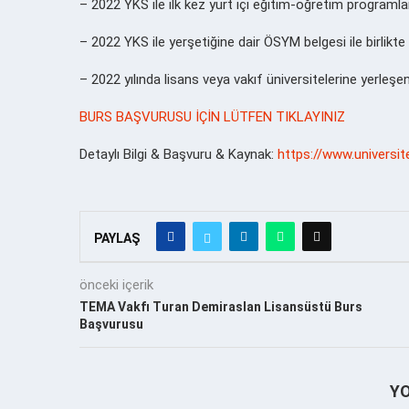
– 2022 YKS ile ilk kez yurt içi eğitim-öğretim programla
– 2022 YKS ile yerşetiğine dair ÖSYM belgesi ile birlikte
– 2022 yılında lisans veya vakıf üniversitelerine yerle
BURS BAŞVURUSU İÇİN LÜTFEN TIKLAYINIZ
Detaylı Bilgi & Başvuru & Kaynak:
https://www.universi
PAYLAŞ
önceki içerik
TEMA Vakfı Turan Demiraslan Lisansüstü Burs
Başvurusu
Y