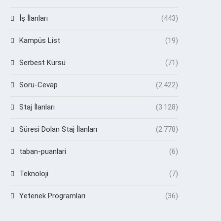
İş İlanları
(443)
Kampüs List
(19)
Serbest Kürsü
(71)
Soru-Cevap
(2.422)
Staj İlanları
(3.128)
Süresi Dolan Staj İlanları
(2.778)
taban-puanlari
(6)
Teknoloji
(7)
Yetenek Programları
(36)