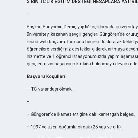
3 BİN TL’LİK EĞİTİM DESTEĞİ HESAPLARA YATIRI
–
Başkan Bünyamin Demir, yaptığı açıklamada üniversiteye 
üniversiteyi kazanan sevgili gençler; Güngören’de otur
resmi web başvuru formunu hemen doldurarak belediyemi
öğrencilere verdiğimiz destekler giderek artmaya devam 
hizmette ve 1 öğrenci istasyonumuzda yapım aşamasınd
gençlerimizin başarısına katkıda bulunmaya devam edec
Başvuru Koşulları
– TC vatandaşı olmak,
–
– Güngören’de ikamet ettiğine dair ikametgah belgesi,
– 1997 ve üzeri doğumlu olmak (25 yaş ve altı),