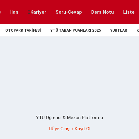
s
İlan
Kariyer
Soru-Cevap
Ders Notu
Liste
OTOPARK TARIFESI
YTÜ TABAN PUANLARI 2025
YURTLAR
K
YTÜ Öğrenci & Mezun Platformu
Üye Girişi / Kayıt Ol