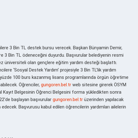
cilere 3 Bin TL destek bursu verecek. Başkan Bünyamin Demir,
ere 3 Bin TL ödeneceğini duyurdu. Başvurular belediyenin resmi
kez üniversiteli olan gençlere eğitim yardım desteği başlattı.
lere ‘Sosyal Destek Yardım’ projesiyle 3 Bin TL’lik yardım
inin yüzde 100 burs kazanmış lisans programlarında örgün öğretime
abilecek. Öğrenciler,
gungoren.bel.tr
web sitesine girerek ÖSYM
l Kayıt Belgesinin Öğrenci Belgesini forma yükledikten sonra
022’de başlayan başvurular
gungoren.bel.tr
üzerinden yapılacak
decek. Başvurusu kabul edilen öğrencilerin yardımları ailelerin