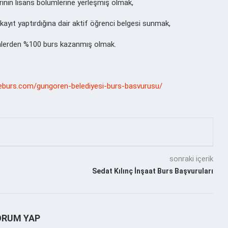
rının lisans bölümlerine yerleşmiş olmak,
 kayıt yaptırdığına dair aktif öğrenci belgesi sunmak,
şenlerden %100 burs kazanmış olmak.
teburs.com/gungoren-belediyesi-burs-basvurusu/
sonraki içerik
Sedat Kılınç İnşaat Burs Başvuruları
ORUM YAP