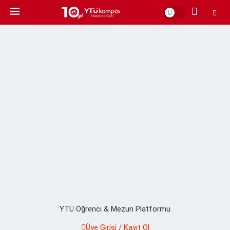
YTÜ Öğrenci & Mezun Platformu
Üye Girişi / Kayıt Ol