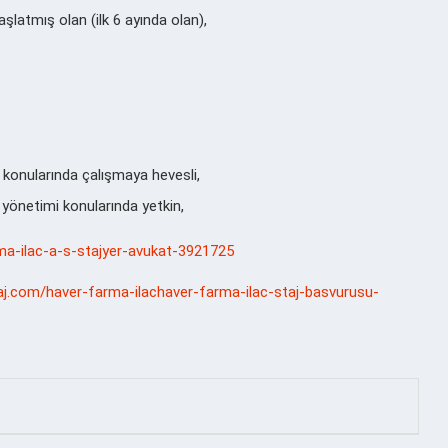
latmış olan (ilk 6 ayında olan),
uku konularında çalışmaya hevesli,
yönetimi konularında yetkin,
arma-ilac-a-s-stajyer-avukat-3921725
aj.com/haver-farma-ilachaver-farma-ilac-staj-basvurusu-