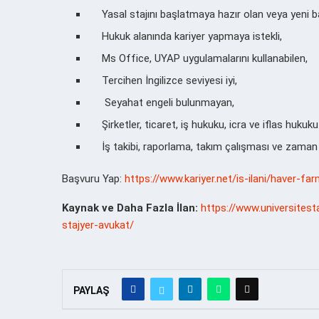
Yasal stajını başlatmaya hazır olan veya yeni baş
Hukuk alanında kariyer yapmaya istekli,
Ms Office, UYAP uygulamalarını kullanabilen,
Tercihen İngilizce seviyesi iyi,
Seyahat engeli bulunmayan,
Şirketler, ticaret, iş hukuku, icra ve iflas huk
İş takibi, raporlama, takım çalışması ve zaman 
Başvuru Yap:
https://www.kariyer.net/is-ilani/haver-f
Kaynak ve Daha Fazla İlan:
https://www.universitest
stajyer-avukat/
PAYLAŞ