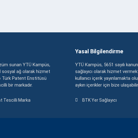
Yasal Bilgilendirme
çözüm sunan YTÜ Kampüs,
YTÜ Kampüs, 5651 sayılı kanun
zel sosyal ağ olarak hizmet
sağlayıcı olarak hizmet vermekt
 Türk Patent Enstitüsü
kullanıcı içerik yayınlamakta ol
illi bir markadır.
aykırı içerikler için bize ulaşabili
t Tescilli Marka
BTK Yer Sağlayıcı