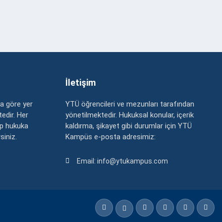
İletişim
a göre yer
YTÜ öğrencileri ve mezunları tarafından
edir. Her
yönetilmektedir. Hukuksal konular, içerik
up hukuka
kaldırma, şikayet gibi durumlar için YTÜ
rsiniz.
Kampüs e-posta adresimiz:
Email: info@ytukampus.com