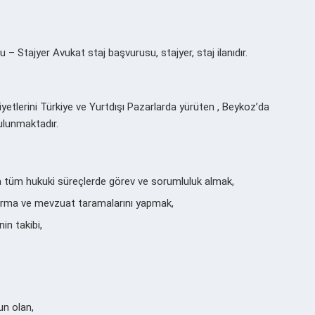
ajyer Avukat staj başvurusu, stajyer, staj ilanıdır.
etlerini Türkiye ve Yurtdışı Pazarlarda yürüten , Beykoz’da
ulunmaktadır.
 tüm hukuki süreçlerde görev ve sorumluluk almak,
ırma ve mevzuat taramalarını yapmak,
n takibi,
n olan,