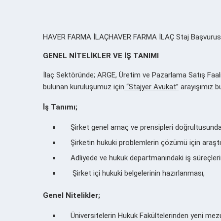
HAVER FARMA İLAÇHAVER FARMA İLAÇ Staj Başvurusu – St
GENEL NİTELİKLER VE İŞ TANIMI
İlaç Sektöründe; ARGE, Üretim ve Pazarlama Satış Faaliy
bulunan kuruluşumuz için
“Stajyer Avukat”
arayışımız b
İş Tanımı;
Şirket genel amaç ve prensipleri doğrultusunda
Şirketin hukuki problemlerin çözümü için araşt
Adliyede ve hukuk departmanındaki iş süreçlerini
Şirket içi hukuki belgelerinin hazırlanması,
Genel Nitelikler;
Üniversitelerin Hukuk Fakültelerinden yeni mezu