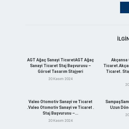
İLGI
AGT Ağaç Sanayi TicaretAGT Ağaç
Akçansa 
Sanayi Ticaret Staj Başvurusu –
Ticaret.Akça
Görsel Tasarım Stajyeri
Ticaret. St
20 Kasım 2024
20
Valeo Otomotiv Sanayi ve Ticaret
SampaşSamp
.Valeo Otomotiv Sanayi ve Ticaret .
Uzun Döne
Staj Başvurusu –...
20
20 Kasım 2024