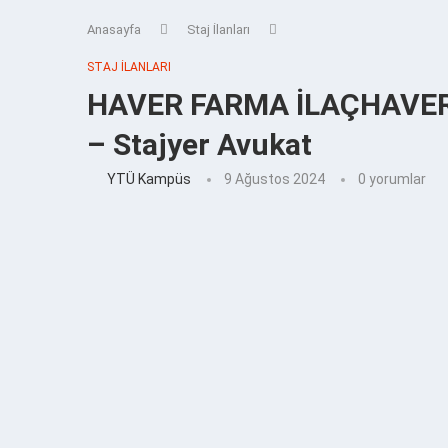
Anasayfa
Staj İlanları
STAJ İLANLARI
HAVER FARMA İLAÇHAVER 
– Stajyer Avukat
YTÜ Kampüs
9 Ağustos 2024
0 yorumlar