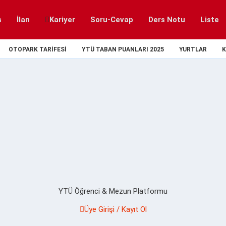
s
İlan
Kariyer
Soru-Cevap
Ders Notu
Liste
OTOPARK TARIFESI
YTÜ TABAN PUANLARI 2025
YURTLAR
K
YTÜ Öğrenci & Mezun Platformu
Üye Girişi / Kayıt Ol