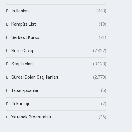
İş İlanları
(443)
Kampüs List
(19)
Serbest Kürsü
(71)
Soru-Cevap
(2.422)
Staj İlanları
(3.128)
Süresi Dolan Staj İlanları
(2.778)
taban-puanlari
(6)
Teknoloji
(7)
Yetenek Programları
(36)