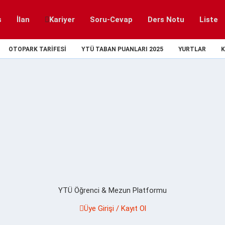
s
İlan
Kariyer
Soru-Cevap
Ders Notu
Liste
OTOPARK TARIFESI
YTÜ TABAN PUANLARI 2025
YURTLAR
K
YTÜ Öğrenci & Mezun Platformu
Üye Girişi / Kayıt Ol