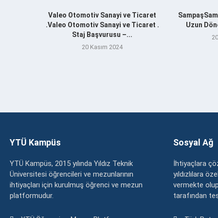
Valeo Otomotiv Sanayi ve Ticaret
SampaşSamp
.Valeo Otomotiv Sanayi ve Ticaret .
Uzun Döne
Staj Başvurusu –...
20
20 Kasım 2024
YTÜ Kampüs
Sosyal Ağ
YTÜ Kampüs, 2015 yılında Yıldız Teknik
İhtiyaçlara 
Üniversitesi öğrencileri ve mezunlarının
yıldızlılara ö
ihtiyaçları için kurulmuş öğrenci ve mezun
vermekte olup
platformudur.
tarafından tesc