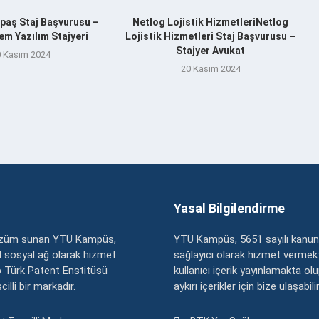
aş Staj Başvurusu –
Netlog Lojistik HizmetleriNetlog
m Yazılım Stajyeri
Lojistik Hizmetleri Staj Başvurusu –
Stajyer Avukat
 Kasım 2024
20 Kasım 2024
Yasal Bilgilendirme
çözüm sunan YTÜ Kampüs,
YTÜ Kampüs, 5651 sayılı kanun
zel sosyal ağ olarak hizmet
sağlayıcı olarak hizmet vermekt
 Türk Patent Enstitüsü
kullanıcı içerik yayınlamakta ol
illi bir markadır.
aykırı içerikler için bize ulaşabili