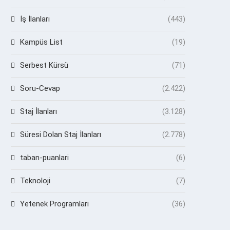
İş İlanları
(443)
Kampüs List
(19)
Serbest Kürsü
(71)
Soru-Cevap
(2.422)
Staj İlanları
(3.128)
Süresi Dolan Staj İlanları
(2.778)
taban-puanlari
(6)
Teknoloji
(7)
Yetenek Programları
(36)