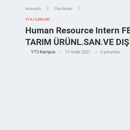
Anasayfa
Staj İlanları
STAJ İLANLARI
Human Resource Intern 
TARIM ÜRÜNL.SAN.VE DIŞ 
YTÜ Kampüs
15 Aralık 2021
0 yorumlar