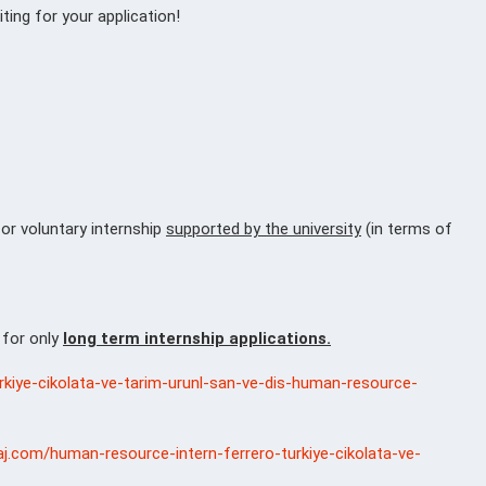
ting for your application!
or voluntary internship
supported by the university
(in terms of
d for only
long term internship applications.
turkiye-cikolata-ve-tarim-urunl-san-ve-dis-human-resource-
aj.com/human-resource-intern-ferrero-turkiye-cikolata-ve-