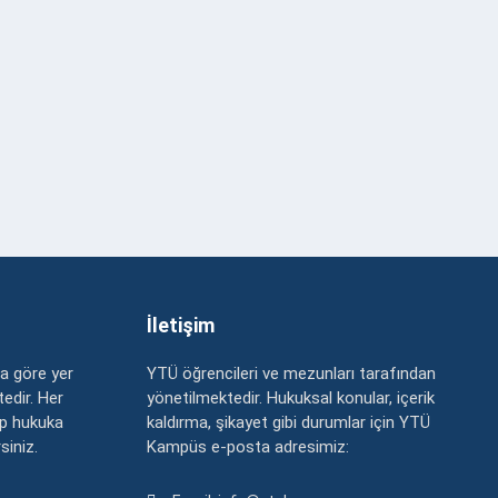
İletişim
a göre yer
YTÜ öğrencileri ve mezunları tarafından
edir. Her
yönetilmektedir. Hukuksal konular, içerik
up hukuka
kaldırma, şikayet gibi durumlar için YTÜ
rsiniz.
Kampüs e-posta adresimiz: