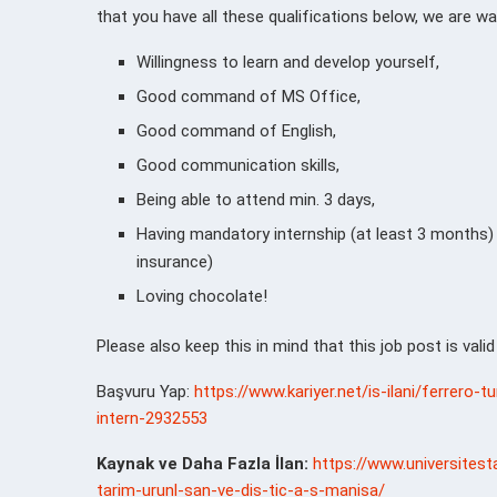
that you have all these qualifications below, we are wai
Willingness to learn and develop yourself,
Good command of MS Office,
Good command of English,
Good communication skills,
Being able to attend min. 3 days,
Having mandatory internship (at least 3 months) 
insurance)
Loving chocolate!
Please also keep this in mind that this job post is vali
Başvuru Yap:
https://www.kariyer.net/is-ilani/ferrero-
intern-2932553
Kaynak ve Daha Fazla İlan:
https://www.universitest
tarim-urunl-san-ve-dis-tic-a-s-manisa/