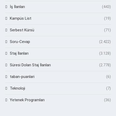
İş İlanları
(443)
Kampüs List
(19)
Serbest Kürsü
(71)
Soru-Cevap
(2.422)
Staj İlanları
(3.128)
Süresi Dolan Staj İlanları
(2.778)
taban-puanlari
(6)
Teknoloji
(7)
Yetenek Programları
(36)