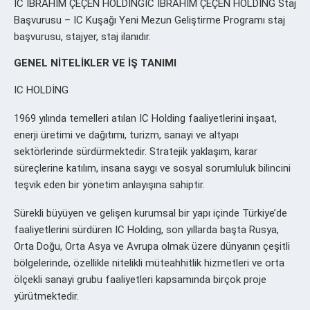
IC İBRAHİM ÇEÇEN HOLDİNGIC İBRAHİM ÇEÇEN HOLDİNG Staj
Başvurusu – IC Kuşağı Yeni Mezun Geliştirme Programı staj
başvurusu, stajyer, staj ilanıdır.
GENEL NİTELİKLER VE İŞ TANIMI
IC HOLDİNG
1969 yılında temelleri atılan IC Holding faaliyetlerini inşaat,
enerji üretimi ve dağıtımı, turizm, sanayi ve altyapı
sektörlerinde sürdürmektedir. Stratejik yaklaşım, karar
süreçlerine katılım, insana saygı ve sosyal sorumluluk bilincini
teşvik eden bir yönetim anlayışına sahiptir.
Sürekli büyüyen ve gelişen kurumsal bir yapı içinde Türkiye’de
faaliyetlerini sürdüren IC Holding, son yıllarda başta Rusya,
Orta Doğu, Orta Asya ve Avrupa olmak üzere dünyanın çeşitli
bölgelerinde, özellikle nitelikli müteahhitlik hizmetleri ve orta
ölçekli sanayi grubu faaliyetleri kapsamında birçok proje
yürütmektedir.