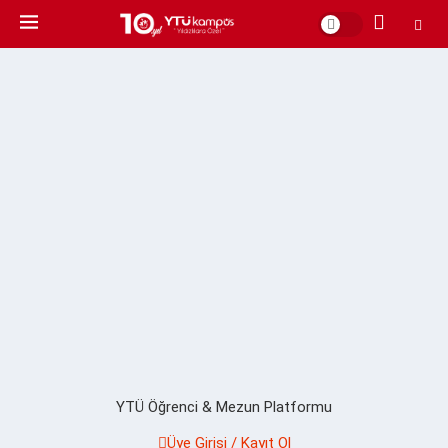
YTÜ Öğrenci & Mezun Platformu
Üye Girişi / Kayıt Ol