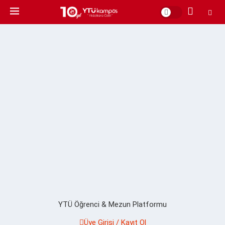
YTÜ Öğrenci & Mezun Platformu
Üye Girişi / Kayıt Ol