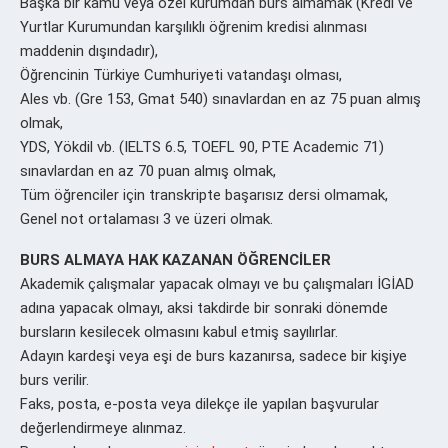
Başka bir kamu veya özel kurumdan burs almamak (Kredi ve
Yurtlar Kurumundan karşılıklı öğrenim kredisi alınması
maddenin dışındadır),
Öğrencinin Türkiye Cumhuriyeti vatandaşı olması,
Ales vb. (Gre 153, Gmat 540) sınavlardan en az 75 puan almış
olmak,
YDS, Yökdil vb. (IELTS 6.5, TOEFL 90, PTE Academic 71)
sınavlardan en az 70 puan almış olmak,
Tüm öğrenciler için transkripte başarısız dersi olmamak,
Genel not ortalaması 3 ve üzeri olmak.
BURS ALMAYA HAK KAZANAN ÖĞRENCİLER
Akademik çalışmalar yapacak olmayı ve bu çalışmaları İGİAD
adına yapacak olmayı, aksi takdirde bir sonraki dönemde
bursların kesilecek olmasını kabul etmiş sayılırlar.
Adayın kardeşi veya eşi de burs kazanırsa, sadece bir kişiye
burs verilir.
Faks, posta, e-posta veya dilekçe ile yapılan başvurular
değerlendirmeye alınmaz.