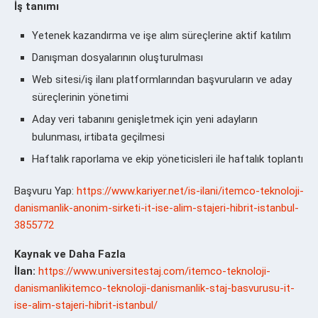
İş tanımı
Yetenek kazandırma ve işe alım süreçlerine aktif katılım
Danışman dosyalarının oluşturulması
Web sitesi/iş ilanı platformlarından başvuruların ve aday
süreçlerinin yönetimi
Aday veri tabanını genişletmek için yeni adayların
bulunması, irtibata geçilmesi
Haftalık raporlama ve ekip yöneticisleri ile haftalık toplantı
Başvuru Yap:
https://www.kariyer.net/is-ilani/itemco-teknoloji-
danismanlik-anonim-sirketi-it-ise-alim-stajeri-hibrit-istanbul-
3855772
Kaynak ve Daha Fazla
İlan:
https://www.universitestaj.com/itemco-teknoloji-
danismanlikitemco-teknoloji-danismanlik-staj-basvurusu-it-
ise-alim-stajeri-hibrit-istanbul/