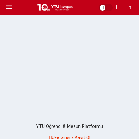
YTÜ Öğrenci & Mezun Platformu
Üye Girişi / Kayıt Ol