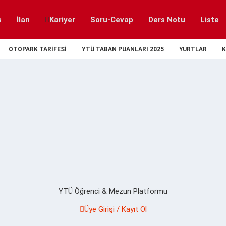
s
İlan
Kariyer
Soru-Cevap
Ders Notu
Liste
OTOPARK TARIFESI
YTÜ TABAN PUANLARI 2025
YURTLAR
K
YTÜ Öğrenci & Mezun Platformu
Üye Girişi / Kayıt Ol