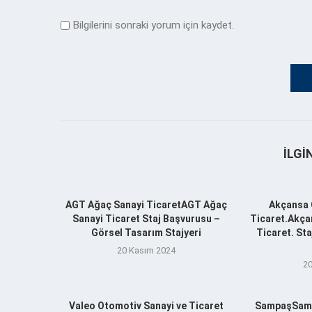
Bilgilerini sonraki yorum için kaydet.
İLGI
AGT Ağaç Sanayi TicaretAGT Ağaç
Akçansa 
Sanayi Ticaret Staj Başvurusu –
Ticaret.Akça
Görsel Tasarım Stajyeri
Ticaret. St
20 Kasım 2024
20
Valeo Otomotiv Sanayi ve Ticaret
SampaşSamp