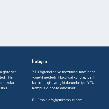
İletişim
a göre yer
YTÜ öğrencileri ve mezunları tarafından
edir. Her
yönetilmektedir. Hukuksal konular, içerik
up hukuka
kaldırma, şikayet gibi durumlar için YTÜ
rsiniz.
Kampüs e-posta adresimiz:
Email: info@ytukampus.com