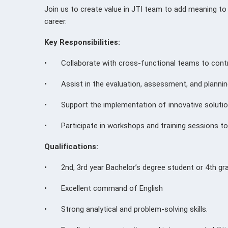
Join us to create value in JTI team to add meaning to 
career.
Key Responsibilities:
• Collaborate with cross-functional teams to contri
• Assist in the evaluation, assessment, and planning
• Support the implementation of innovative solution
• Participate in workshops and training sessions to e
Qualifications:
• 2nd, 3rd year Bachelor’s degree student or 4th gra
• Excellent command of English
• Strong analytical and problem-solving skills.