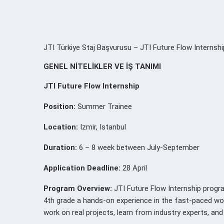
JTI Türkiye Staj Başvurusu – JTI Future Flow Internship s
GENEL NİTELİKLER VE İŞ TANIMI
JTI Future Flow Internship
Position:
Summer Trainee
Location:
Izmir, Istanbul
Duration:
6 – 8 week between July-September
Application Deadline:
28 April
Program Overview:
JTI Future Flow Internship progr
4th grade a hands-on experience in the fast-paced worl
work on real projects, learn from industry experts, and d