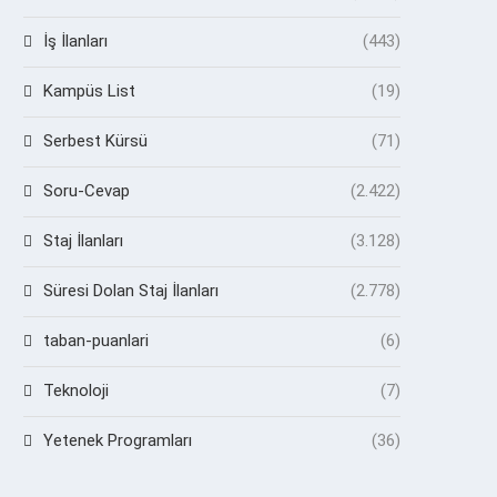
İş İlanları
(443)
Kampüs List
(19)
Serbest Kürsü
(71)
Soru-Cevap
(2.422)
Staj İlanları
(3.128)
Süresi Dolan Staj İlanları
(2.778)
taban-puanlari
(6)
Teknoloji
(7)
Yetenek Programları
(36)