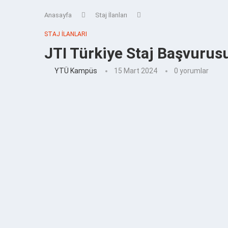
Anasayfa
Staj İlanları
STAJ İLANLARI
JTI Türkiye Staj Başvurus
YTÜ Kampüs
15 Mart 2024
0 yorumlar