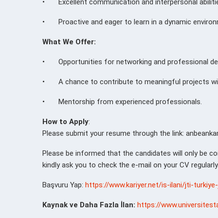
• Excellent communication and interpersonal abiliti
• Proactive and eager to learn in a dynamic environ
What We Offer:
• Opportunities for networking and professional d
• A chance to contribute to meaningful projects wit
• Mentorship from experienced professionals.
How to Apply
:
Please submit your resume through the link: anbeank
Please be informed that the candidates will only be c
kindly ask you to check the e-mail on your CV regularly
Başvuru Yap:
https://www.kariyer.net/is-ilani/jti-turkiy
Kaynak ve Daha Fazla İlan:
https://www.universitesta