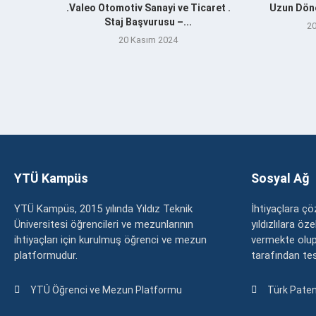
.Valeo Otomotiv Sanayi ve Ticaret .
Uzun Döne
Staj Başvurusu –...
20
20 Kasım 2024
YTÜ Kampüs
Sosyal Ağ
YTÜ Kampüs, 2015 yılında Yıldız Teknik
İhtiyaçlara 
Üniversitesi öğrencileri ve mezunlarının
yıldızlılara ö
ihtiyaçları için kurulmuş öğrenci ve mezun
vermekte olup
platformudur.
tarafından tesc
YTÜ Öğrenci ve Mezun Platformu
Türk Paten