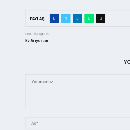
PAYLAŞ
önceki içerik
Ev Arıyorum
Y