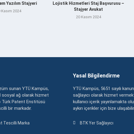
m Yazılım Stajyeri
Lojistik Hizmetleri Staj Başvurusu –
Stajyer Avukat
 Kasım 2024
20 Kasım 2024
Yasal Bilgilendirme
çözüm sunan YTÜ Kampüs,
YTÜ Kampüs, 5651 sayılı kanun
zel sosyal ağ olarak hizmet
sağlayıcı olarak hizmet vermekt
 Türk Patent Enstitüsü
kullanıcı içerik yayınlamakta ol
illi bir markadır.
aykırı içerikler için bize ulaşabili
t Tescilli Marka
BTK Yer Sağlayıcı