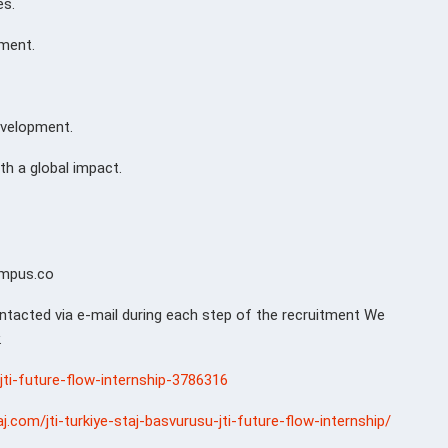
es.
ment.
evelopment.
h a global impact.
ampus.co
ontacted via e-mail during each step of the recruitment We
.
e-jti-future-flow-internship-3786316
j.com/jti-turkiye-staj-basvurusu-jti-future-flow-internship/