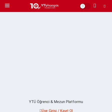
YTÜ Öğrenci & Mezun Platformu
Üye Girişi / Kayıt Ol