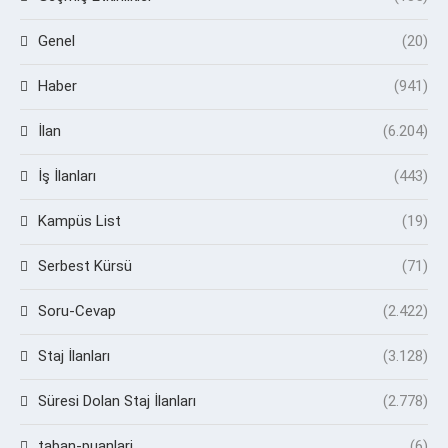
Genel
(20)
Haber
(941)
İlan
(6.204)
İş İlanları
(443)
Kampüs List
(19)
Serbest Kürsü
(71)
Soru-Cevap
(2.422)
Staj İlanları
(3.128)
Süresi Dolan Staj İlanları
(2.778)
taban-puanlari
(6)