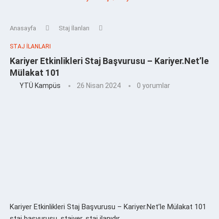
Anasayfa
Staj İlanları
STAJ İLANLARI
Kariyer Etkinlikleri Staj Başvurusu – Kariyer.Net’le
Mülakat 101
YTÜ Kampüs
26 Nisan 2024
0 yorumlar
Kariyer Etkinlikleri Staj Başvurusu – Kariyer.Net’le Mülakat 101
staj başvurusu, stajyer, staj ilanıdır.