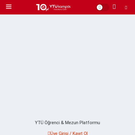
YTÜ Öğrenci & Mezun Platformu
Üye Girişi / Kayıt Ol