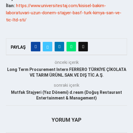
İlan:
https://www.universitestaj.com/kisisel-bakim-
laboratuvari-uzun-donem-stajyer-basf-turk-kimya-san-ve-
tic-ltd-sti/
PAYLAŞ
önceki içerik
Long Term Procurement Intern FERRERO TÜRKİYE ÇİKOLATA
VE TARIM ÜRÜNL.SAN.VE DIŞ TİC.A.Ş.
sonraki içerik
Mutfak Stajyeri (Yaz Dönemi) d.ream (Doğuş Restaurant
Entertainment & Management)
YORUM YAP