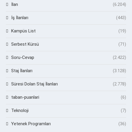
İlan
(6.204)
İş İlanları
(443)
Kampüs List
(19)
Serbest Kürsü
(71)
Soru-Cevap
(2.422)
Staj İlanları
(3.128)
Süresi Dolan Staj İlanları
(2.778)
taban-puanlari
(6)
Teknoloji
(7)
Yetenek Programları
(36)