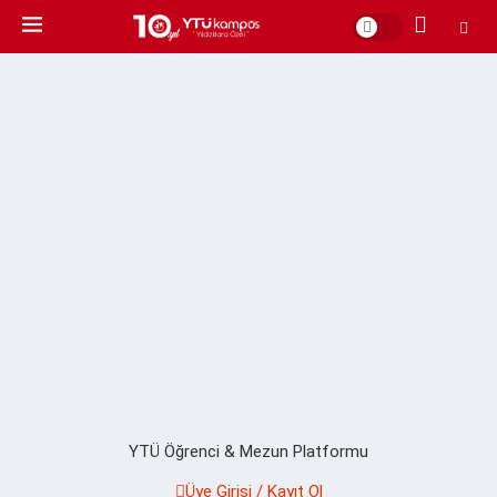
YTÜ Öğrenci & Mezun Platformu
Üye Girişi / Kayıt Ol