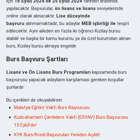
için
16 Eylül 2024 ile 25 Eylül 2024
tarihleri arasında
yapılacaktır. Başvurular,
ön lisans ve lisans
seviyelerinde
online olarak alınacaktır.
Lise düzeyinde
başvuru
alınmamaktadır; bu adaylar
MEB işbirliği ile
tespit
edilecektir. Aynı aileden en fazla iki öğrenci Kızılay bursu
alabilir ve başka bir kamu kurumu ya da özel kurumdan alınan
burs, Kızılay bursu almaya engeldir.
Burs Başvuru Şartları
Lisans ve Ön Lisans Burs Programları
kapsamında burs
başvurusu yapacak adayların karşılaması gereken koşullar
şunlardır:
Bu içerikleri de okuyabilirsin:
Malatya Eğitim Vakfı Burs Başvurusu
Kızılcahamam Çamlıdere Vakfı (ESYAV) Burs Başvurusu
15 Eylül’de!
KYK Burs/Kredi Başvuruları Yeniden Açıldı!