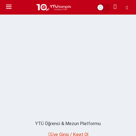
YTÜ Öğrenci & Mezun Platformu
Üye Girişi / Kayıt Ol