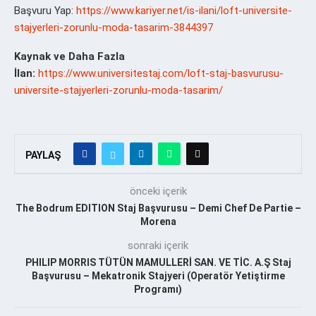
Başvuru Yap:
https://www.kariyer.net/is-ilani/loft-universite-
stajyerleri-zorunlu-moda-tasarim-3844397
Kaynak ve Daha Fazla
İlan:
https://www.universitestaj.com/loft-staj-basvurusu-
universite-stajyerleri-zorunlu-moda-tasarim/
PAYLAŞ
önceki içerik
The Bodrum EDITION Staj Başvurusu – Demi Chef De Partie –
Morena
sonraki içerik
PHILIP MORRIS TÜTÜN MAMULLERİ SAN. VE TİC. A.Ş Staj
Başvurusu – Mekatronik Stajyeri (Operatör Yetiştirme
Programı)