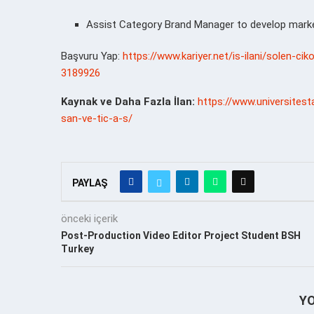
Assist Category Brand Manager to develop mark
Başvuru Yap:
https://www.kariyer.net/is-ilani/solen-c
3189926
Kaynak ve Daha Fazla İlan:
https://www.universites
san-ve-tic-a-s/
PAYLAŞ
önceki içerik
Post-Production Video Editor Project Student BSH
Turkey
Y