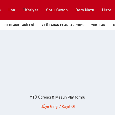
s
İlan
Kariyer
Soru-Cevap
Ders Notu
Liste
OTOPARK TARIFESI
YTÜ TABAN PUANLARI 2025
YURTLAR
K
YTÜ Öğrenci & Mezun Platformu
Üye Girişi / Kayıt Ol