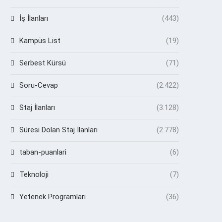
İş İlanları
(443)
Kampüs List
(19)
Serbest Kürsü
(71)
Soru-Cevap
(2.422)
Staj İlanları
(3.128)
Süresi Dolan Staj İlanları
(2.778)
taban-puanlari
(6)
Teknoloji
(7)
Yetenek Programları
(36)