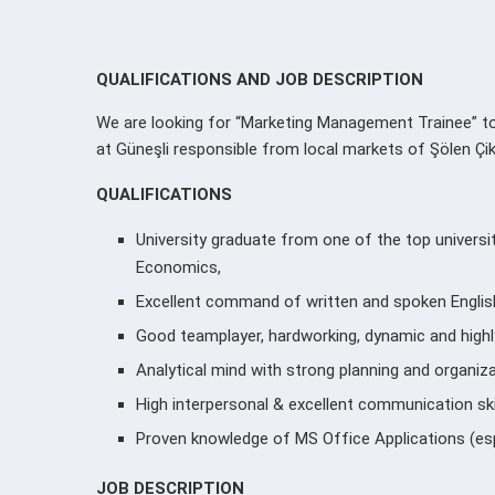
QUALIFICATIONS AND JOB DESCRIPTION
We are looking for “
Marketing Management Trainee” to 
at Güneşli
responsible from local markets of Şölen Çik
QUALIFICATIONS
University graduate from one of the top universit
Economics,
Excellent command of written and spoken Englis
Good teamplayer, hardworking, dynamic and highl
Analytical mind with strong planning and organizat
High interpersonal & excellent communication skil
Proven knowledge of MS Office Applications (esp
JOB DESCRIPTION