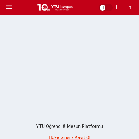
YTÜ Öğrenci & Mezun Platformu
Üye Girişi / Kayıt Ol