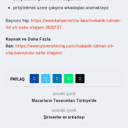
yetiştirilmek üzere çalışma arkadaşları aramaktayız
Başvuru Yap:
https://www.kariyer.net/is-ilani/mekanik-rulman-
ltd-sti-satis-stajyeri-3820137
Kaynak ve Daha Fazla
İlan:
https://www.universitestaj.com/mekanik-rulman-sti-
staj-basvurusu-satis-stajyeri/
PAYLAŞ
önceki içerik
Macarların Tasarımları Türkiye’de
sonraki içerik
Şirinevler ev arkadaşı