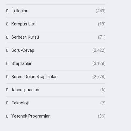
İş İlanları
(443)
Kampüs List
(19)
Serbest Kürsü
(71)
Soru-Cevap
(2.422)
Staj İlanları
(3.128)
Süresi Dolan Staj İlanları
(2.778)
taban-puanlari
(6)
Teknoloji
(7)
Yetenek Programları
(36)