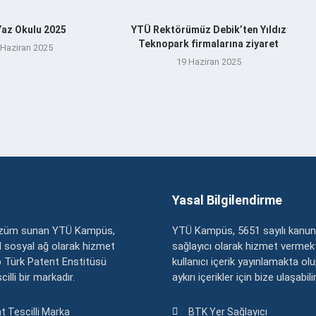
az Okulu 2025
YTÜ Rektörümüz Debik’ten Yıldız
Teknopark firmalarına ziyaret
 Haziran 2025
19 Haziran 2025
Yasal Bilgilendirme
çözüm sunan YTÜ Kampüs,
YTÜ Kampüs, 5651 sayılı kanun
zel sosyal ağ olarak hizmet
sağlayıcı olarak hizmet vermekt
 Türk Patent Enstitüsü
kullanıcı içerik yayınlamakta ol
illi bir markadır.
aykırı içerikler için bize ulaşabili
t Tescilli Marka
BTK Yer Sağlayıcı