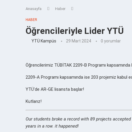
Anasayfa
Haber
HABER
Öğrencileriyle Lider YTÜ
YTÜ Kampüs
29 Mart 2024
0 yorumlar
Öğrencilerimiz TÜBİTAK 2209-B Programı kapsamında kabul
2209-A Programı kapsamında ise 203 projemiz kabul ed
YTÜ’de AR-GE lisansta başlar!
Kutlarız!
Our students broke a record with 89 projects accepte
years in a row. it happened!