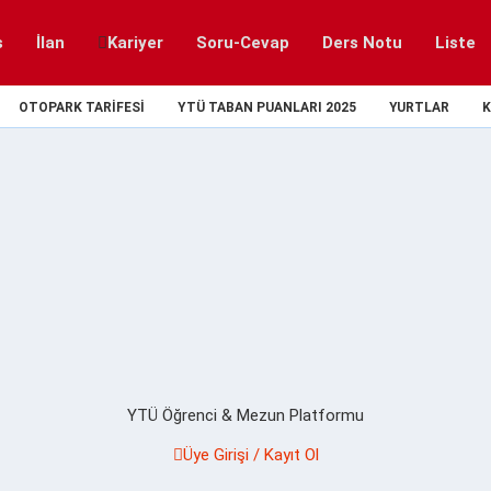
s
İlan
Kariyer
Soru-Cevap
Ders Notu
Liste
OTOPARK TARIFESI
YTÜ TABAN PUANLARI 2025
YURTLAR
K
YTÜ Öğrenci & Mezun Platformu
Üye Girişi / Kayıt Ol