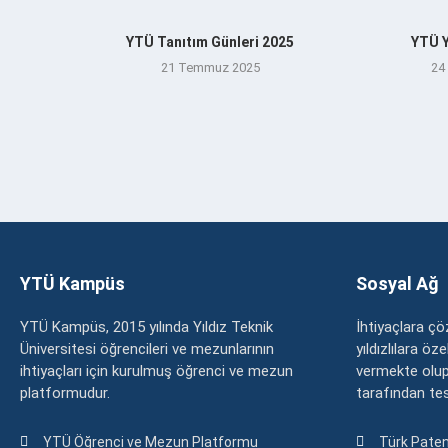
YTÜ Tanıtım Günleri 2025
YTÜ Y
21 Temmuz 2025
24
YTÜ Kampüs
Sosyal Ağ
YTÜ Kampüs, 2015 yılında Yıldız Teknik
İhtiyaçlara 
Üniversitesi öğrencileri ve mezunlarının
yıldızlılara ö
ihtiyaçları için kurulmuş öğrenci ve mezun
vermekte olup
platformudur.
tarafından tesc
YTÜ Öğrenci ve Mezun Platformu
Türk Paten