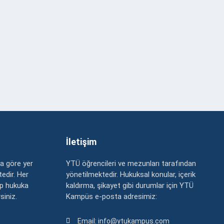
İletişim
a göre yer
YTÜ öğrencileri ve mezunları tarafından
edir. Her
yönetilmektedir. Hukuksal konular, içerik
up hukuka
kaldırma, şikayet gibi durumlar için YTÜ
rsiniz.
Kampüs e-posta adresimiz:
Email: info@ytukampus.com