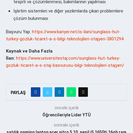
tespiti ve çözümlenmesi, bakımlarının yapılması
İşletim sistemleri ve diğer yazılımlarda çıkan problemlere
çözüm bulunması
Başvuru Yap:
https://www.kariyer.net/is-ilani/sunglass-hut-
turkey-gozluk-ticaret-a-s-bilgi-teknolojileri-stajyeri-3801294
Kaynak ve Daha Fazla
İlan:
https://www.universitestaj.com/sunglass-hut-turkey-
gozluk-ticaret-a-s-staj-basvurusu-bilgi-teknolojileri-stajyeri/
PAYLAŞ
önceki içerik
Öğrencileriyle Lider YTÜ
sonraki içerik
satılık gaming laptop acer nitro 5 10. nesil i5 1650ti 16gb ram