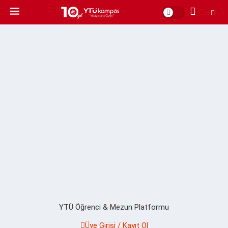
YTÜ Öğrenci & Mezun Platformu
Üye Girişi / Kayıt Ol