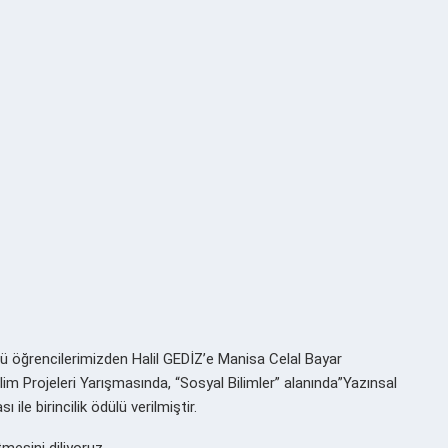
ümü öğrencilerimizden Halil GEDİZ’e Manisa Celal Bayar
lim Projeleri Yarışmasında, “Sosyal Bilimler” alanında”Yazınsal
ile birincilik ödülü verilmiştir.
mesini diliyoruz.