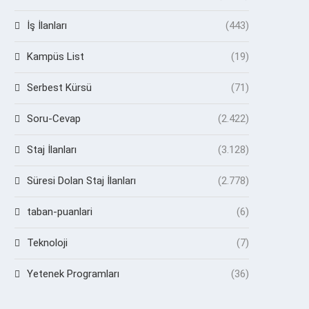
İş İlanları
(443)
Kampüs List
(19)
Serbest Kürsü
(71)
Soru-Cevap
(2.422)
Staj İlanları
(3.128)
Süresi Dolan Staj İlanları
(2.778)
taban-puanlari
(6)
Teknoloji
(7)
Yetenek Programları
(36)