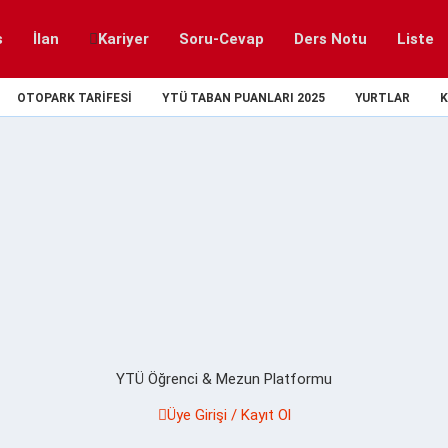
s
İlan
Kariyer
Soru-Cevap
Ders Notu
Liste
OTOPARK TARIFESI
YTÜ TABAN PUANLARI 2025
YURTLAR
K
YTÜ Öğrenci & Mezun Platformu
Üye Girişi / Kayıt Ol