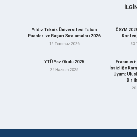
İLGI
Yıldız Teknik Üniversitesi Taban
ÖSYM 2025
Puanları ve Başarı Sıralamaları 2026
Kontenj
12 Temmuz 2026
30
YTÜ Yaz Okulu 2025
Erasmus+ 
İşsizliğe Kar
24 Haziran 2025
Uyum: Ulusl
Birl
20