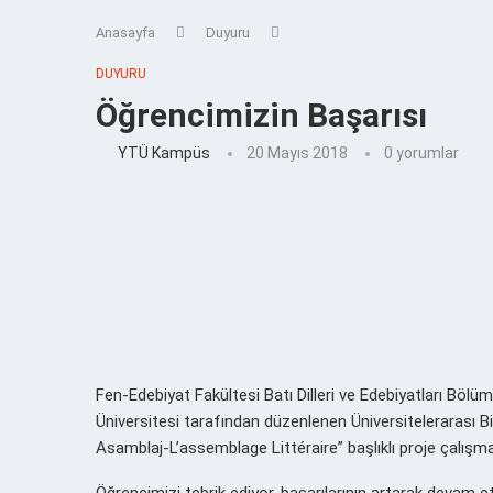
Anasayfa
Duyuru
DUYURU
Öğrencimizin Başarısı
YTÜ Kampüs
20 Mayıs 2018
0 yorumlar
Fen-Edebiyat Fakültesi Batı Dilleri ve Edebiyatları Böl
Üniversitesi tarafından düzenlenen Üniversitelerarası Bi
Asamblaj-L’assemblage Littéraire” başlıklı proje çalışması 
Öğrencimizi tebrik ediyor, başarılarının artarak devam et