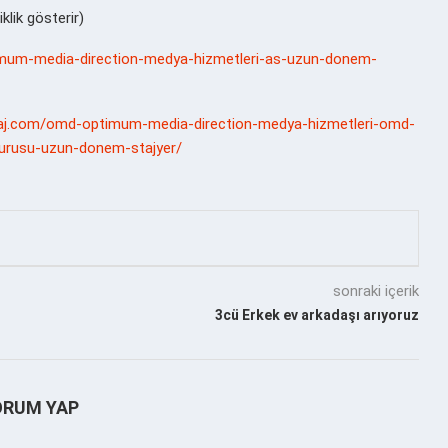
klik gösterir)
ptimum-media-direction-medya-hizmetleri-as-uzun-donem-
staj.com/omd-optimum-media-direction-medya-hizmetleri-omd-
vurusu-uzun-donem-stajyer/
sonraki içerik
3cü Erkek ev arkadaşı arıyoruz
ORUM YAP