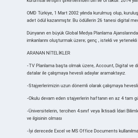
kurumsal iletişim şirketlerinden biri ile ortakdır. 2014 y
OMD Türkiye, 1 Mart 2002 yılında kurulmuş olup, kurulu
adet ödül kazanmıştır. Bu ödüllerin 26 tanesi digital me
Dünyanın en büyük Global Medya Planlama Ajanslarından b
imkanlarını oluşturmak üzere; genç , istekli ve yetenekl
ARANAN NİTELİKLER
-TV Planlama başta olmak üzere, Account, Digital ve diğ
datalar ile çalışmaya hevesli adaylar aramaktayız.
-Stajyerlerimizin uzun dönemli olarak çalışmaya hevesl
-Okulu devam eden stajyerlerin haftanın en az 4 tam gü
-Üniversitelerin, tercihen 4.sınıf veya İktisadi İdari Bilim
ve ilgisinin olması
-İyi derecede Excel ve MS Office Documents kullanılma