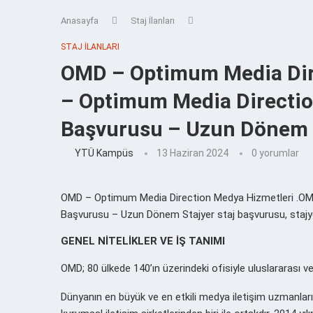
Anasayfa
Staj İlanları
STAJ İLANLARI
OMD – Optimum Media Dir
– Optimum Media Direction
Başvurusu – Uzun Dönem 
YTÜ Kampüs
13 Haziran 2024
0 yorumlar
OMD – Optimum Media Direction Medya Hizmetleri .OMD
Başvurusu – Uzun Dönem Stajyer staj başvurusu, stajyer, 
GENEL NİTELİKLER VE İŞ TANIMI
OMD; 80 ülkede 140’ın üzerindeki ofisiyle uluslararası v
Dünyanın en büyük ve en etkili medya iletişim uzmanlar