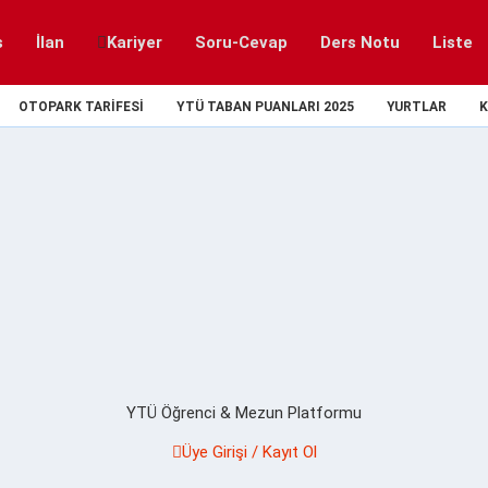
s
İlan
Kariyer
Soru-Cevap
Ders Notu
Liste
OTOPARK TARIFESI
YTÜ TABAN PUANLARI 2025
YURTLAR
K
YTÜ Öğrenci & Mezun Platformu
Üye Girişi / Kayıt Ol