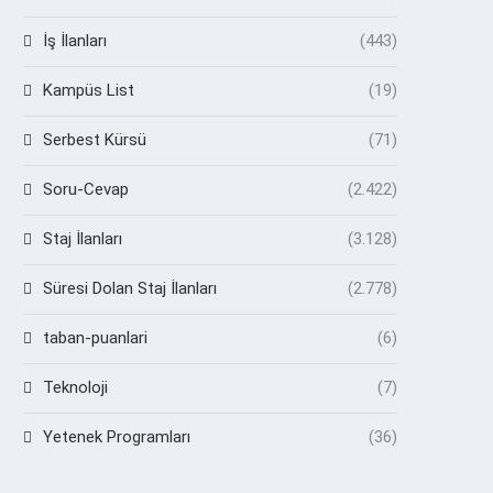
İş İlanları
(443)
Kampüs List
(19)
Serbest Kürsü
(71)
Soru-Cevap
(2.422)
Staj İlanları
(3.128)
Süresi Dolan Staj İlanları
(2.778)
taban-puanlari
(6)
Teknoloji
(7)
Yetenek Programları
(36)