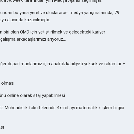
ılında Adweek tarafından yılın Medya Ajansı seçilmiştir.
şundan bu yana yerel ve uluslararası medya yarışmalarında, 79
dya alanında kazanılmıştır.
iri olan OMD için yetiştirilmek ve gelecekteki kariyer
i çalışma arkadaşlarımızı arıyoruz…
er departmanlarımız için analitik kabiliyeti yüksek ve rakamlar +
i olması
nü online olarak staj yapabilmesi
ler, Mühendislik fakültelerinde 4.sınıf, iyi matematik / işlem bilgisi
sı