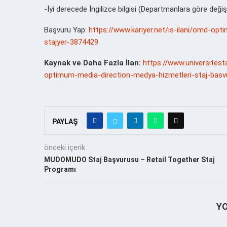
-İyi derecede İngilizce bilgisi (Departmanlara göre değişi
Başvuru Yap:
https://www.kariyer.net/is-ilani/omd-o
stajyer-3874429
Kaynak ve Daha Fazla İlan:
https://www.universite
optimum-media-direction-medya-hizmetleri-staj-bas
PAYLAŞ
önceki içerik
MUDOMUDO Staj Başvurusu – Retail Together Staj
Programı
Y