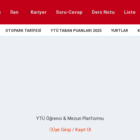
s
İlan
Kariyer
Soru-Cevap
Ders Notu
Liste
OTOPARK TARIFESI
YTÜ TABAN PUANLARI 2025
YURTLAR
K
YTÜ Öğrenci & Mezun Platformu
Üye Girişi / Kayıt Ol