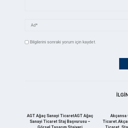
Bilgilerini sonraki yorum için kaydet.
İLGI
AGT Ağaç Sanayi TicaretAGT Ağaç
Akçansa 
Sanayi Ticaret Staj Başvurusu –
Ticaret.Akça
Görsel Tasarım Stajyeri
Ticaret. St