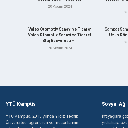
20 Kasım 2024
20
Valeo Otomotiv Sanayi ve Ticaret
SampaşSamp
.Valeo Otomotiv Sanayi ve Ticaret .
Uzun Döne
Staj Başvurusu –...
20
20 Kasım 2024
YTÜ Kampüs
Sosyal Ağ
YTÜ Kampüs, 2015 yılında Yıldız Teknik
İhtiyaçlara 
Üniversitesi öğrencileri ve mezunlarının
yıldızlılara ö