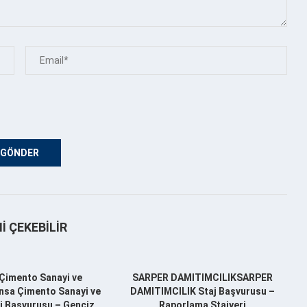
NI ÇEKEBILIR
Çimento Sanayi ve
SARPER DAMITIMCILIKSARPER
nsa Çimento Sanayi ve
DAMITIMCILIK Staj Başvurusu –
aj Başvurusu – Gençiz
Raporlama Stajyeri