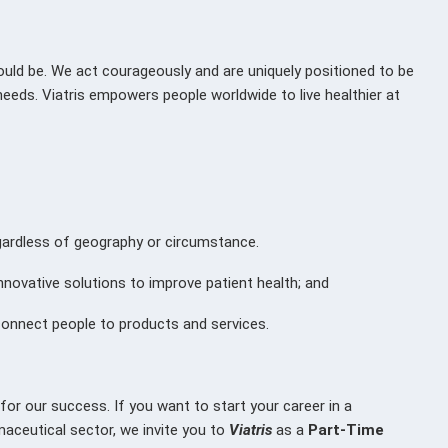
hould be. We act courageously and are uniquely positioned to be
 needs. Viatris empowers people worldwide to live healthier at
egardless of geography or circumstance.
novative solutions to improve patient health; and
 connect people to products and services.
or our success. If you want to start your career in a
maceutical sector, we invite you to
Viatris
as a
Part-Time