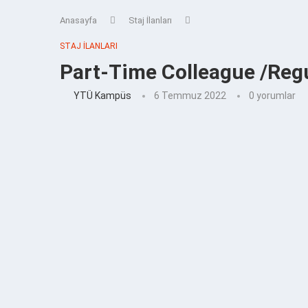
Anasayfa
Staj İlanları
STAJ İLANLARI
Part-Time Colleague /Reg
YTÜ Kampüs
6 Temmuz 2022
0 yorumlar