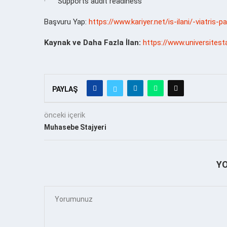
·
Supports audit readiness
Başvuru Yap:
https://www.kariyer.net/is-ilani/-viatris
Kaynak ve Daha Fazla İlan:
https://www.universitest
PAYLAŞ
önceki içerik
Muhasebe Stajyeri
Y