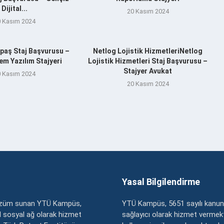
Dijital...
20 Kasım 2024
 Kasım 2024
aş Staj Başvurusu –
Netlog Lojistik HizmetleriNetlog
m Yazılım Stajyeri
Lojistik Hizmetleri Staj Başvurusu –
Stajyer Avukat
 Kasım 2024
20 Kasım 2024
Yasal Bilgilendirme
çözüm sunan YTÜ Kampüs,
YTÜ Kampüs, 5651 sayılı kanun
zel sosyal ağ olarak hizmet
sağlayıcı olarak hizmet vermekt