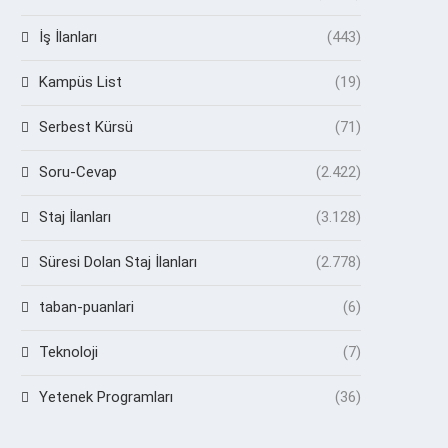
İş İlanları
(443)
Kampüs List
(19)
Serbest Kürsü
(71)
Soru-Cevap
(2.422)
Staj İlanları
(3.128)
Süresi Dolan Staj İlanları
(2.778)
taban-puanlari
(6)
Teknoloji
(7)
Yetenek Programları
(36)