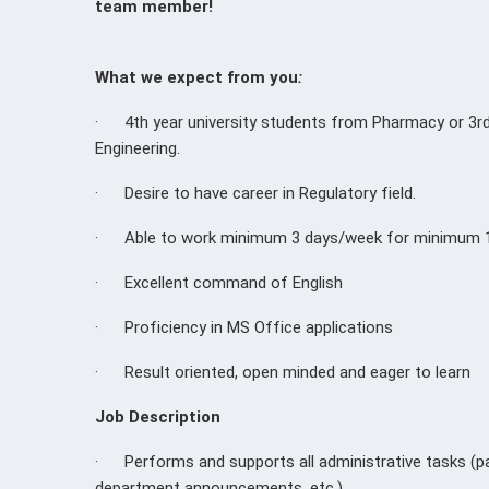
team member!
What we expect from you
:
· 4th year university students from Pharmacy or 3rd 
Engineering.
·
Desire to have career in Regulatory field.
·
Able to work minimum 3 days/week for minimum 1
·
Excellent command of English
·
Proficiency in MS Office applications
·
Result oriented, open minded and eager to learn
Job Description
·
Performs and supports all administrative tasks (p
department announcements, etc.)