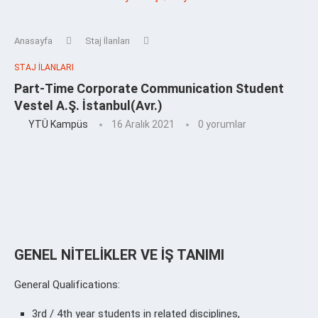
Anasayfa
Staj İlanları
STAJ İLANLARI
Part-Time Corporate Communication Student
Vestel A.Ş. İstanbul(Avr.)
YTÜ Kampüs
16 Aralık 2021
0 yorumlar
GENEL NİTELİKLER VE İŞ TANIMI
General Qualifications:
3rd / 4th year students in related disciplines,