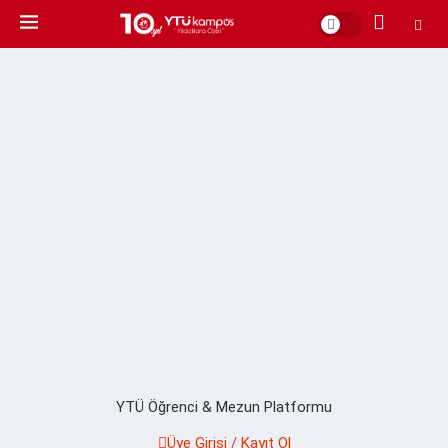
YTÜ Öğrenci & Mezun Platformu
Üye Girişi / Kayıt Ol