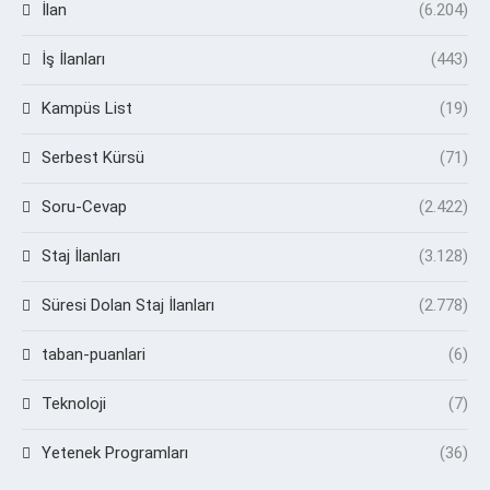
İlan
(6.204)
İş İlanları
(443)
Kampüs List
(19)
Serbest Kürsü
(71)
Soru-Cevap
(2.422)
Staj İlanları
(3.128)
Süresi Dolan Staj İlanları
(2.778)
taban-puanlari
(6)
Teknoloji
(7)
Yetenek Programları
(36)