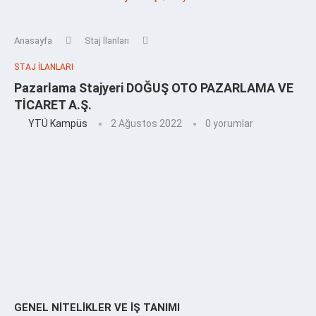
Anasayfa
Staj İlanları
STAJ İLANLARI
Pazarlama Stajyeri DOĞUŞ OTO PAZARLAMA VE
TİCARET A.Ş.
YTÜ Kampüs
2 Ağustos 2022
0 yorumlar
GENEL NİTELİKLER VE İŞ TANIMI