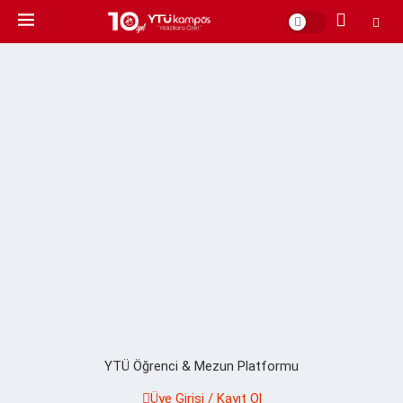
YTÜ Öğrenci & Mezun Platformu
Üye Girişi / Kayıt Ol