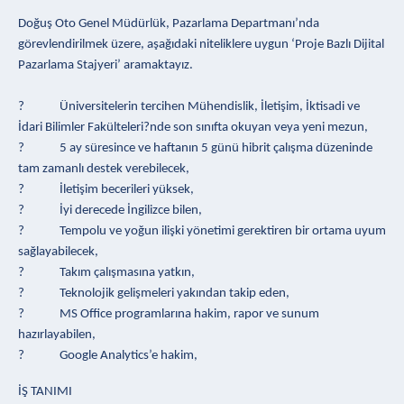
Doğuş Oto Genel Müdürlük, Pazarlama Departmanı’nda
görevlendirilmek üzere, aşağıdaki niteliklere uygun ‘Proje Bazlı Dijital
Pazarlama Stajyeri’ aramaktayız.
? Üniversitelerin tercihen Mühendislik, İletişim, İktisadi ve
İdari Bilimler Fakülteleri?nde son sınıfta okuyan veya yeni mezun,
? 5 ay süresince ve haftanın 5 günü hibrit çalışma düzeninde
tam zamanlı destek verebilecek,
? İletişim becerileri yüksek,
? İyi derecede İngilizce bilen,
? Tempolu ve yoğun ilişki yönetimi gerektiren bir ortama uyum
sağlayabilecek,
? Takım çalışmasına yatkın,
? Teknolojik gelişmeleri yakından takip eden,
? MS Office programlarına hakim, rapor ve sunum
hazırlayabilen,
? Google Analytics’e hakim,
İŞ TANIMI