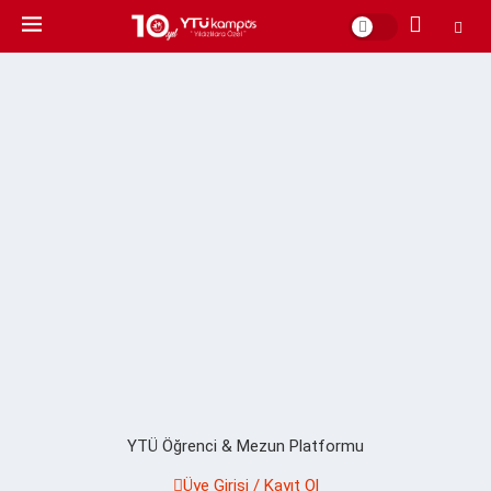
YTÜ Öğrenci & Mezun Platformu
Üye Girişi / Kayıt Ol