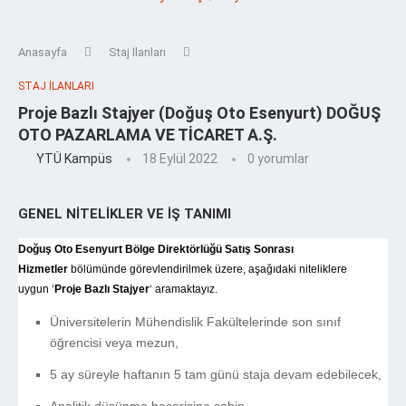
Anasayfa
Staj İlanları
STAJ İLANLARI
Proje Bazlı Stajyer (Doğuş Oto Esenyurt) DOĞUŞ
OTO PAZARLAMA VE TİCARET A.Ş.
YTÜ Kampüs
18 Eylül 2022
0 yorumlar
GENEL NİTELİKLER VE İŞ TANIMI
Doğuş Oto Esenyurt
Bölge Direktörlüğü
Satış Sonrası
Hizmetler
bölümünde görevlendirilmek üzere, aşağıdaki niteliklere
uygun ‘
Proje Bazlı Stajyer
‘ aramaktayız.
Üniversitelerin Mühendislik Fakültelerinde son sınıf
öğrencisi veya mezun,
5 ay süreyle haftanın 5 tam günü staja devam edebilecek,
Analitik düşünme becerisine sahip,