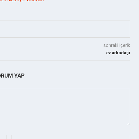
sonraki içerik
ev arkadaşı
ORUM YAP