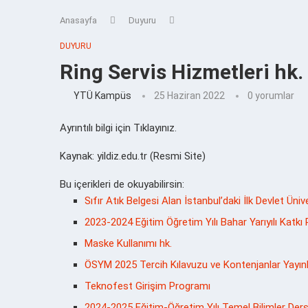
Anasayfa
Duyuru
DUYURU
Ring Servis Hizmetleri hk.
YTÜ Kampüs
25 Haziran 2022
0 yorumlar
Ayrıntılı bilgi için Tıklayınız.
Kaynak: yildiz.edu.tr (Resmi Site)
Bu içerikleri de okuyabilirsin:
Sıfır Atık Belgesi Alan İstanbul’daki İlk Devlet Üniv
2023-2024 Eğitim Öğretim Yılı Bahar Yarıyılı Katkı 
Maske Kullanımı hk.
ÖSYM 2025 Tercih Kılavuzu ve Kontenjanlar Yayın
Teknofest Girişim Programı
2024-2025 Eğitim-Öğretim Yılı Temel Bilimler Dersl