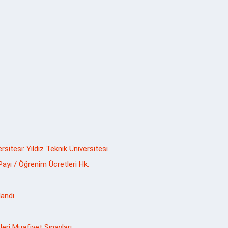
ersitesi: Yıldız Teknik Üniversitesi
Payı / Öğrenim Ücretleri Hk.
landı
eri Muafiyet Sınavları