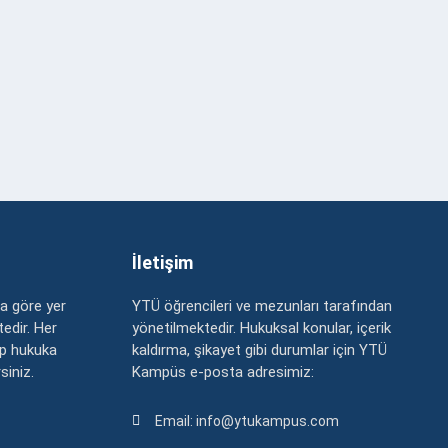
İletişim
a göre yer
YTÜ öğrencileri ve mezunları tarafından
edir. Her
yönetilmektedir. Hukuksal konular, içerik
up hukuka
kaldırma, şikayet gibi durumlar için YTÜ
rsiniz.
Kampüs e-posta adresimiz:
Email: info@ytukampus.com