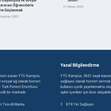
şı Dayanışma ve Sosyal
misin?
ararası Öğrencilerle
21 Mayıs 2025
ikte Güçlenmek
 Haziran 2025
Yasal Bilgilendirme
çözüm sunan YTÜ Kampüs,
YTÜ Kampüs, 5651 sayılı kanun
zel sosyal ağ olarak hizmet
sağlayıcı olarak hizmet vermekt
 Türk Patent Enstitüsü
kullanıcı içerik yayınlamakta ol
illi bir markadır.
aykırı içerikler için bize ulaşabili
t Tescilli Marka
BTK Yer Sağlayıcı