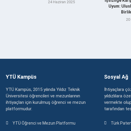
İşsizliğe Kar
24 Haziran 2025
Uyum: Ulusl
Birl
20
YTÜ Kampüs
Sosyal Ağ
YTÜ Kampüs, 2015 yılında Yıldız Teknik
İhtiyaçlara 
Üniversitesi öğrencileri ve mezunlarının
yıldızlılara ö
ihtiyaçları için kurulmuş öğrenci ve mezun
vermekte olup
platformudur.
tarafından tesc
YTÜ Öğrenci ve Mezun Platformu
Türk Paten