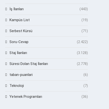
İş İlanları
(443)
Kampüs List
(19)
Serbest Kürsü
(71)
Soru-Cevap
(2.422)
Staj İlanları
(3.128)
Süresi Dolan Staj İlanları
(2.778)
taban-puanlari
(6)
Teknoloji
(7)
Yetenek Programları
(36)