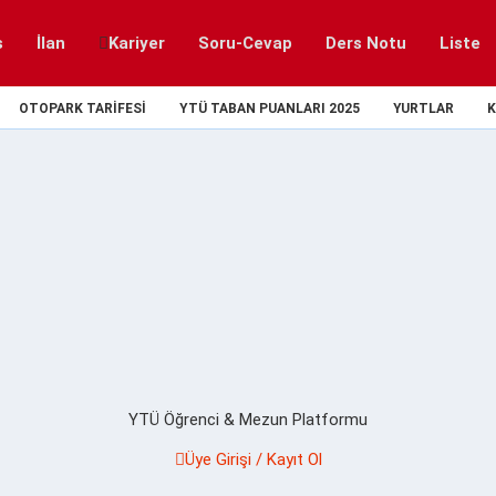
s
İlan
Kariyer
Soru-Cevap
Ders Notu
Liste
OTOPARK TARIFESI
YTÜ TABAN PUANLARI 2025
YURTLAR
K
YTÜ Öğrenci & Mezun Platformu
Üye Girişi / Kayıt Ol