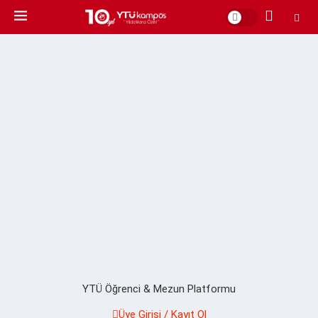
YTÜ Öğrenci & Mezun Platformu
Üye Girişi / Kayıt Ol