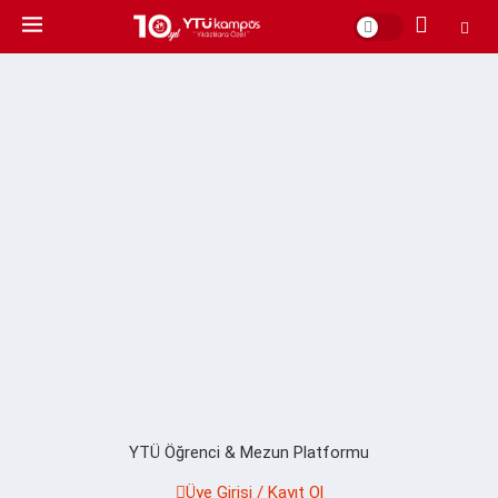
YTÜ Öğrenci & Mezun Platformu
Üye Girişi / Kayıt Ol