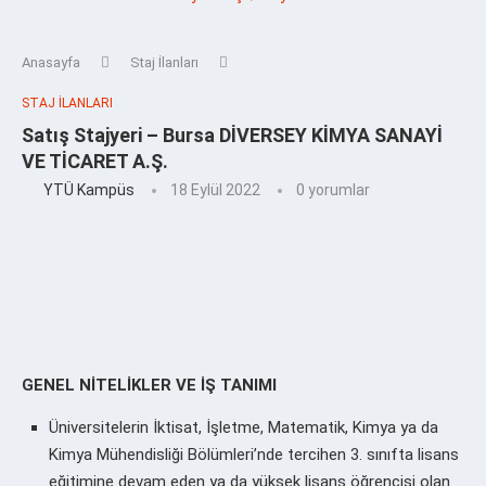
Anasayfa
Staj İlanları
STAJ İLANLARI
Satış Stajyeri – Bursa DİVERSEY KİMYA SANAYİ
VE TİCARET A.Ş.
YTÜ Kampüs
18 Eylül 2022
0 yorumlar
GENEL NİTELİKLER VE İŞ TANIMI
Üniversitelerin İktisat, İşletme, Matematik, Kimya ya da
Kimya Mühendisliği Bölümleri’nde
tercihen 3. sınıfta lisans
eğitimine devam eden ya da yüksek lisans öğrencisi olan