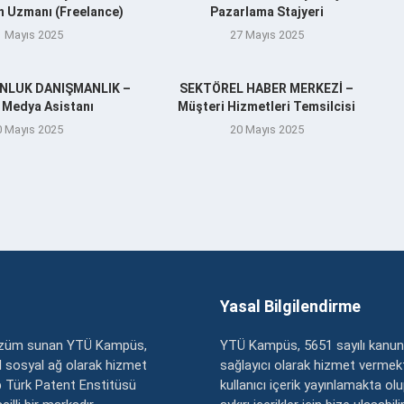
n Uzmanı (Freelance)
Pazarlama Stajyeri
1 Mayıs 2025
27 Mayıs 2025
ENLUK DANIŞMANLIK –
SEKTÖREL HABER MERKEZİ –
 Medya Asistanı
Müşteri Hizmetleri Temsilcisi
0 Mayıs 2025
20 Mayıs 2025
Yasal Bilgilendirme
çözüm sunan YTÜ Kampüs,
YTÜ Kampüs, 5651 sayılı kanun
zel sosyal ağ olarak hizmet
sağlayıcı olarak hizmet vermekt
 Türk Patent Enstitüsü
kullanıcı içerik yayınlamakta ol