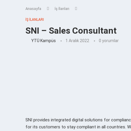
Anasayfa
İş İlanları
İŞ İLANLARI
SNI – Sales Consultant
YTÜ Kampüs
1 Aralık 2022
0 yorumlar
SNI provides integrated digital solutions for complianc
for its customers to stay compliant in all countries