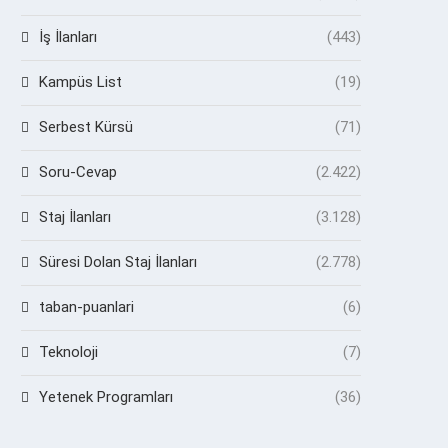
İş İlanları
(443)
Kampüs List
(19)
Serbest Kürsü
(71)
Soru-Cevap
(2.422)
Staj İlanları
(3.128)
Süresi Dolan Staj İlanları
(2.778)
taban-puanlari
(6)
Teknoloji
(7)
Yetenek Programları
(36)