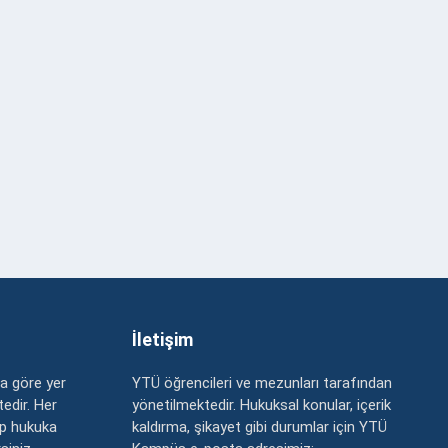
İletişim
a göre yer
YTÜ öğrencileri ve mezunları tarafından
edir. Her
yönetilmektedir. Hukuksal konular, içerik
up hukuka
kaldırma, şikayet gibi durumlar için YTÜ