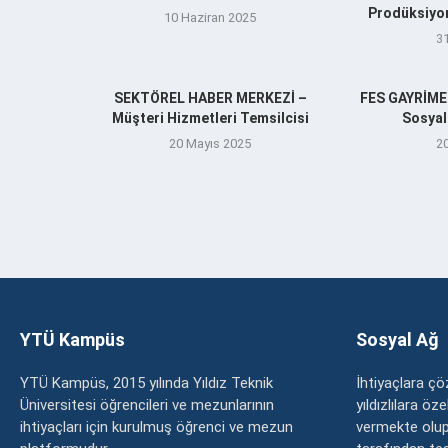
Prodüksiyo
10 Haziran 2025
3
SEKTÖREL HABER MERKEZİ –
FES GAYRİM
Müşteri Hizmetleri Temsilcisi
Sosyal
20 Mayıs 2025
2
YTÜ Kampüs
Sosyal Ağ
YTÜ Kampüs, 2015 yılında Yıldız Teknik
İhtiyaçlara 
Üniversitesi öğrencileri ve mezunlarının
yıldızlılara ö
ihtiyaçları için kurulmuş öğrenci ve mezun
vermekte olup