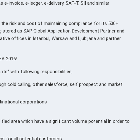
-invoice, e-ledger, e-delivery, SAF-T, SII and similar
 the risk and cost of maintaining compliance for its 500+
gistered as SAP Global Application Development Partner and
tative offices in Istanbul, Warsaw and Ljubljana and partner
MEA 2016!
ts“ with following responsibilities;
ugh cold calling, other salesforce, self prospect and market
tinational corporations
fied area which have a significant volume potential in order to
ns for all potential customers