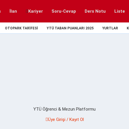
s
İlan
Kariyer
Soru-Cevap
Ders Notu
Liste
OTOPARK TARIFESI
YTÜ TABAN PUANLARI 2025
YURTLAR
K
YTÜ Öğrenci & Mezun Platformu
Üye Girişi / Kayıt Ol