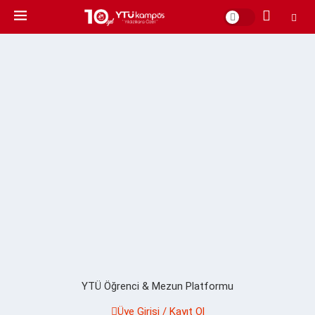
YTÜ Öğrenci & Mezun Platformu
Üye Girişi / Kayıt Ol