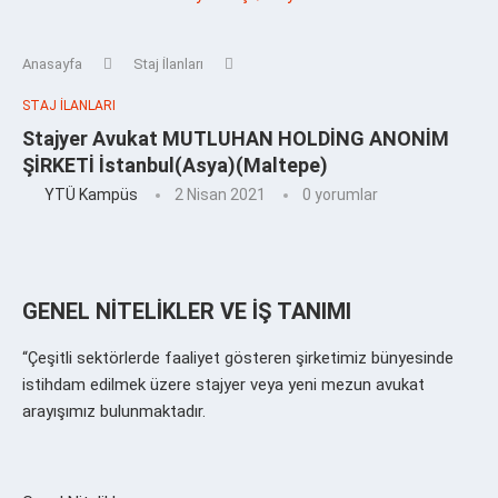
Anasayfa
Staj İlanları
STAJ İLANLARI
Stajyer Avukat MUTLUHAN HOLDİNG ANONİM
ŞİRKETİ İstanbul(Asya)(Maltepe)
YTÜ Kampüs
2 Nisan 2021
0 yorumlar
GENEL NİTELİKLER VE İŞ TANIMI
“Çeşitli sektörlerde faaliyet gösteren şirketimiz bünyesinde
istihdam edilmek üzere stajyer veya yeni mezun avukat
arayışımız bulunmaktadır.