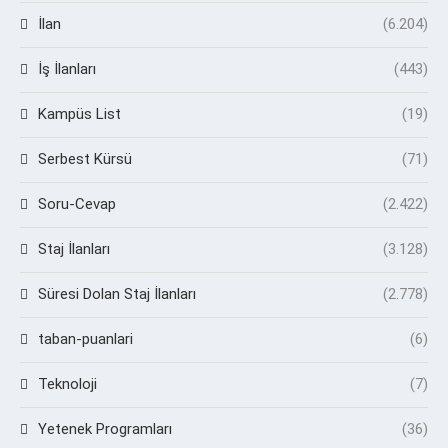
İlan
(6.204)
İş İlanları
(443)
Kampüs List
(19)
Serbest Kürsü
(71)
Soru-Cevap
(2.422)
Staj İlanları
(3.128)
Süresi Dolan Staj İlanları
(2.778)
taban-puanlari
(6)
Teknoloji
(7)
Yetenek Programları
(36)