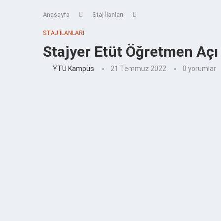
Anasayfa
Staj İlanları
STAJ İLANLARI
Stajyer Etüt Öğretmen Açı
YTÜ Kampüs
21 Temmuz 2022
0 yorumlar