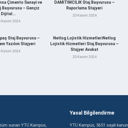
nsa Çimento Sanayi ve
DAMITIMCILIK Staj Başvurusu –
aj Başvurusu – Gençiz
Raporlama Stajyeri
Dijital...
20 Kasım 2024
 Kasım 2024
aş Staj Başvurusu –
Netlog Lojistik HizmetleriNetlog
m Yazılım Stajyeri
Lojistik Hizmetleri Staj Başvurusu –
Stajyer Avukat
 Kasım 2024
20 Kasım 2024
Yasal Bilgilendirme
çözüm sunan YTÜ Kampüs,
YTÜ Kampüs, 5651 sayılı kanun