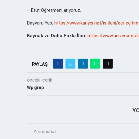
– Etüt Öğretmeni arıyoruz.
Başvuru Yap:
https://www.kariyer.net/is-ilani/aci-egi
Kaynak ve Daha Fazla İlan:
https://www.universitest
PAYLAŞ
önceki içerik
Wp grup
Y