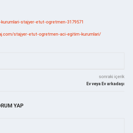
tim-kurumlari-stajyer-etut-ogretmen-3179571
aj.com/stajyer-etut-ogretmen-aci-egitim-kurumlari/
sonraki içerik
Ev veya Ev arkadaşı
ORUM YAP