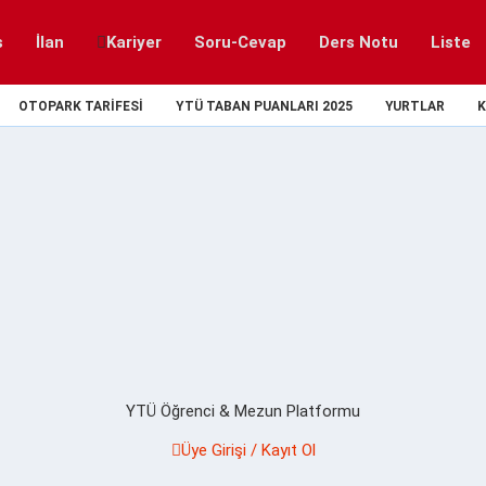
s
İlan
Kariyer
Soru-Cevap
Ders Notu
Liste
OTOPARK TARIFESI
YTÜ TABAN PUANLARI 2025
YURTLAR
K
YTÜ Öğrenci & Mezun Platformu
Üye Girişi / Kayıt Ol