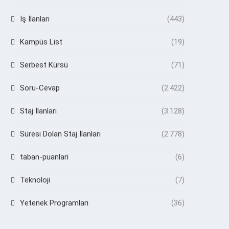
İş İlanları
(443)
Kampüs List
(19)
Serbest Kürsü
(71)
Soru-Cevap
(2.422)
Staj İlanları
(3.128)
Süresi Dolan Staj İlanları
(2.778)
taban-puanlari
(6)
Teknoloji
(7)
Yetenek Programları
(36)