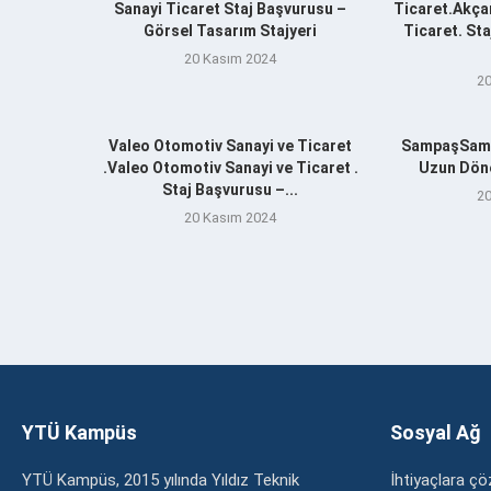
Sanayi Ticaret Staj Başvurusu –
Ticaret.Akça
Görsel Tasarım Stajyeri
Ticaret. St
20 Kasım 2024
20
Valeo Otomotiv Sanayi ve Ticaret
SampaşSamp
.Valeo Otomotiv Sanayi ve Ticaret .
Uzun Döne
Staj Başvurusu –...
20
20 Kasım 2024
YTÜ Kampüs
Sosyal Ağ
YTÜ Kampüs, 2015 yılında Yıldız Teknik
İhtiyaçlara 