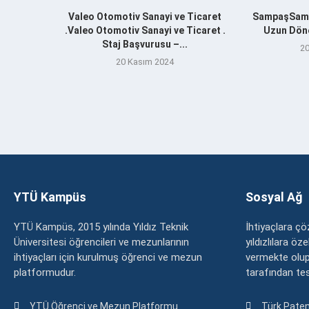
Valeo Otomotiv Sanayi ve Ticaret
SampaşSamp
.Valeo Otomotiv Sanayi ve Ticaret .
Uzun Döne
Staj Başvurusu –...
20
20 Kasım 2024
YTÜ Kampüs
Sosyal Ağ
YTÜ Kampüs, 2015 yılında Yıldız Teknik
İhtiyaçlara 
Üniversitesi öğrencileri ve mezunlarının
yıldızlılara ö
ihtiyaçları için kurulmuş öğrenci ve mezun
vermekte olup
platformudur.
tarafından tesc
YTÜ Öğrenci ve Mezun Platformu
Türk Paten