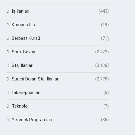
İş İlanları
(443)
Kampüs List
(19)
Serbest Kürsü
(71)
Soru-Cevap
(2.422)
Staj İlanları
(3.128)
Süresi Dolan Staj İlanları
(2.778)
taban-puanlari
(6)
Teknoloji
(7)
Yetenek Programları
(36)