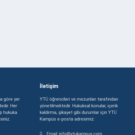
İletişim
a göre yer
YTÜ öğrencileri ve mezunları tarafından
edir. Her
yönetilmektedir. Hukuksal konular, içerik
up hukuka
kaldırma, şikayet gibi durumlar için YTÜ
rsiniz.
Kampüs e-posta adresimiz:
Email: info@ytukampus.com