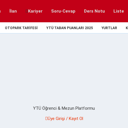
s
İlan
Kariyer
Soru-Cevap
Ders Notu
Liste
OTOPARK TARIFESI
YTÜ TABAN PUANLARI 2025
YURTLAR
K
YTÜ Öğrenci & Mezun Platformu
Üye Girişi / Kayıt Ol