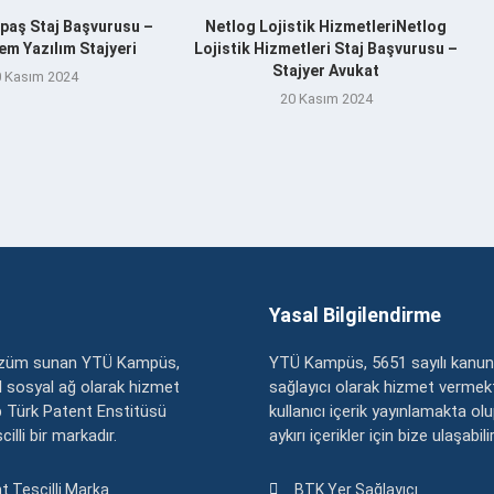
aş Staj Başvurusu –
Netlog Lojistik HizmetleriNetlog
m Yazılım Stajyeri
Lojistik Hizmetleri Staj Başvurusu –
Stajyer Avukat
 Kasım 2024
20 Kasım 2024
Yasal Bilgilendirme
çözüm sunan YTÜ Kampüs,
YTÜ Kampüs, 5651 sayılı kanun
zel sosyal ağ olarak hizmet
sağlayıcı olarak hizmet vermekt
 Türk Patent Enstitüsü
kullanıcı içerik yayınlamakta ol
illi bir markadır.
aykırı içerikler için bize ulaşabili
t Tescilli Marka
BTK Yer Sağlayıcı