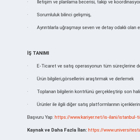
·
İletişim ve planlama becerisi, takip ve koordinasy
·
Sorumluluk bilinci gelişmiş,
·
Ayrıntılarla uğraşmayı seven ve detay odaklı olan e
İŞ TANIMI
·
E-Ticaret ve satış operasyonun tüm süreçlerine d
·
Ürün bilgileri,görsellerini araştırmak ve derlemek
·
Toplanan bilgilerin kontrlünü gerçekleştirip son ha
·
Ürünler ile ilgili diğer satış platformlarının içerikleri
Başvuru Yap:
https://www.kariyer.net/is-ilani/istanbul-
Kaynak ve Daha Fazla İlan:
https://www.universitest