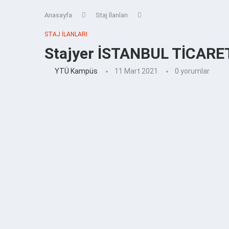
Anasayfa
Staj İlanları
STAJ İLANLARI
Stajyer İSTANBUL TİCARET 
YTÜ Kampüs
11 Mart 2021
0 yorumlar