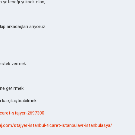
on yeteneği yüksek olan,
kip arkadaşları arıyoruz.
estek vermek.
line getirmek
ni karşılaştırabilmek
ticaret-stajyer-2697300
aj.com/stajyer-istanbul-ticaret-istanbulavr-istanbulasya/