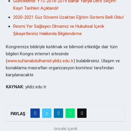
Güncellendi: YTÜ 2018-2019 Bahar Yarıyılı Ders Seçim-
Kayıt Tarihleri Açıklandı!
2020-2021 Güz Dönemi Uzaktan Eğitim Sistemi Belli Oldu!
Resmi Yer Sağlayıcı Olmamız ve Hukuksal İçerik
Şikayetleriniz Hakkında Bilgilendirme
Kongremize bildiriyle katılmak ve bilimsel etkinliğe dair tüm
bilgileri Kongre internet sitesinde
(
www.sultanabdulhamid.yildiz.edu.tr
) bulabilirsiniz. Ulaşım ve
konaklama masrafları organizasyon komitesi tarafından
karşılanacaktır.
KAYNAK:
yildiz.edu.tr
PAYLAŞ
önceki içerik