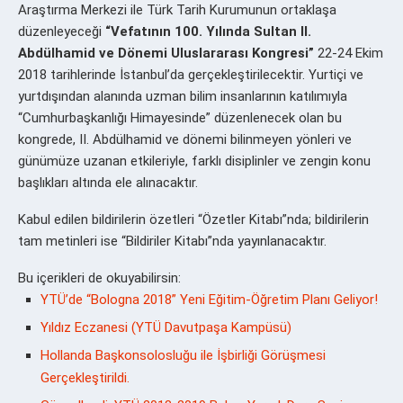
Araştırma Merkezi ile Türk Tarih Kurumunun ortaklaşa
düzenleyeceği
“Vefatının 100. Yılında Sultan II.
Abdülhamid ve Dönemi Uluslararası Kongresi”
22-24 Ekim
2018 tarihlerinde İstanbul’da gerçekleştirilecektir. Yurtiçi ve
yurtdışından alanında uzman bilim insanlarının katılımıyla
“Cumhurbaşkanlığı Himayesinde” düzenlenecek olan bu
kongrede, II. Abdülhamid ve dönemi bilinmeyen yönleri ve
günümüze uzanan etkileriyle, farklı disiplinler ve zengin konu
başlıkları altında ele alınacaktır.
Kabul edilen bildirilerin özetleri “Özetler Kitabı”nda; bildirilerin
tam metinleri ise “Bildiriler Kitabı”nda yayınlanacaktır.
Bu içerikleri de okuyabilirsin:
YTÜ’de “Bologna 2018” Yeni Eğitim-Öğretim Planı Geliyor!
Yıldız Eczanesi (YTÜ Davutpaşa Kampüsü)
Hollanda Başkonsolosluğu ile İşbirliği Görüşmesi
Gerçekleştirildi.