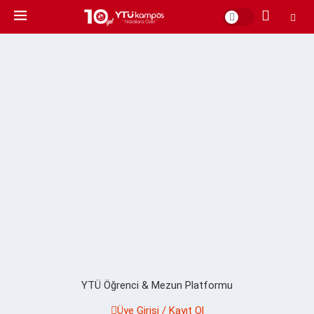
YTÜ Öğrenci & Mezun Platformu
Üye Girişi / Kayıt Ol