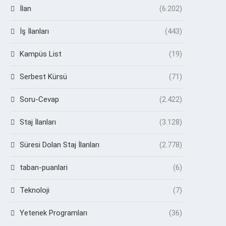
İlan
(6.202)
İş İlanları
(443)
Kampüs List
(19)
Serbest Kürsü
(71)
Soru-Cevap
(2.422)
Staj İlanları
(3.128)
Süresi Dolan Staj İlanları
(2.778)
taban-puanlari
(6)
Teknoloji
(7)
Yetenek Programları
(36)