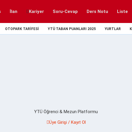
s
İlan
Kariyer
Soru-Cevap
Ders Notu
Liste
OTOPARK TARIFESI
YTÜ TABAN PUANLARI 2025
YURTLAR
K
YTÜ Öğrenci & Mezun Platformu
Üye Girişi / Kayıt Ol