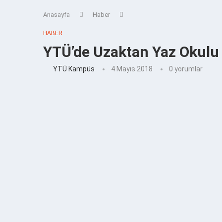
Anasayfa
Haber
HABER
YTÜ’de Uzaktan Yaz Okulu 
YTÜ Kampüs
4 Mayıs 2018
0 yorumlar