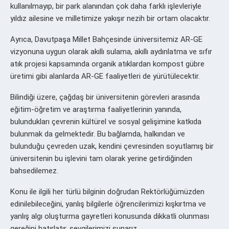
kullanılmayıp, bir park alanından çok daha farklı işlevleriyle
yıldız ailesine ve milletimize yakışır nezih bir ortam olacaktır.
Ayrıca, Davutpaşa Millet Bahçesinde üniversitemiz AR-GE
vizyonuna uygun olarak akıllı sulama, akıllı aydınlatma ve sıfır
atık projesi kapsamında organik atıklardan kompost gübre
üretimi gibi alanlarda AR-GE faaliyetleri de yürütülecektir.
Bilindiği üzere, çağdaş bir üniversitenin görevleri arasında
eğitim-öğretim ve araştırma faaliyetlerinin yanında,
bulundukları çevrenin kültürel ve sosyal gelişimine katkıda
bulunmak da gelmektedir. Bu bağlamda, halkından ve
bulunduğu çevreden uzak, kendini çevresinden soyutlamış bir
üniversitenin bu işlevini tam olarak yerine getirdiğinden
bahsedilemez.
Konu ile ilgili her türlü bilginin doğrudan Rektörlüğümüzden
edinilebileceğini, yanlış bilgilerle öğrencilerimizi kışkırtma ve
yanlış algı oluşturma gayretleri konusunda dikkatli olunması
gereğini hatırlatır, sevgilerimizi sunarız.