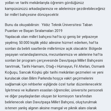
yolları ve tarihi mekânlarıyla öğrenim gördüğünüz
kampüsünüzü arkadaşlarınıza ve ailelerinize gezdirebileceğiniz
bir millet bahçesine dönüşecektir.
Bunu da okuyabilirsin:
Yıldız Teknik Üniversitesi Taban
Puanları ve Başarı Sıralamaları 2019
Yapılacak olan millet bahçesi hafta içi geniş bir yelpazeye
yayılmış 50.000 kişilik yıldız ailesine hizmet ederken, hafta
sonları da belirli saatlerde milletimize açık olacaktır. Bölgede
yaşayan vatandaşlarımıza, mezunlarımıza ve ailelerine hafta
sonları bir program çerçevesinde Davutpaşa Millet Bahçesini
tanıtmak, Tarihi Hamam, Otağ-ı Hümayun, Fil Ahırları, Osmanlı
Koğuşu, Sancak Köşkü gibi tarihi mekânları gezmeleri ve yeni
kurulacak olan Bilim Parkında hoşça vakit geçirmelerini
sağlamak için rehberler eşliğinde özel turlar düzenlenecektir.
İşletmesi ve kullanım esasları öğrenciler, üniversite personeli
ve diğer paydaşlardan oluşan bir komisyon tarafından
belirlenecek olan Davutpaşa Millet Bahçesi, oluşturulmak
istenen yanlış algının aksine mangal ve piknik alanı olarak