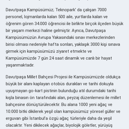
Davutpaşa Kampüsümüz; Teknopark’ da çalışan 7000
personel, lojmanlarda kalan 500 aile, yurtlarda kalan ve
öğrenim gören 34.000 öğrencisi ile birlikte birçok ilçeden büyük
bir yaşam merkezi haline gelmiştir. Ayrıca, Davutpaşa
Kampüsümüzün Avrupa Yakasındaki sınav merkezlerinden
birisi olması nedeniyle hafta sonları, yaklaşık 3000 kişi sınava
girmek için kampüsümüzü ziyaret etmekte ve
Kampüsümüzde 7 gün 24 saat dinamik ve canlı bir hayat
yaşanmaktadır.
Davutpaşa Millet Bahçesi Projesi ile Kampüsümüzde oldukça
büyük bir alanı kaplayan otobüs durakları ve tarihi dokuyla
uyuşmayan go-kart pistinin bulunduğu atıl durumdaki tarihi
kışla binasın ön tarafındaki alan, peyzaj düzenlemesi ile millet
bahçesine dönüştürülecektir. Bu alana 1000 yeni ağaç ve
10.000 bitki dikilerek yeşil olan kampüsümüz yöresel güller ve
erguvan gibi İstanbul’a özgü ağaç türleriyle daha da yeşil
olacaktır. Yeni dikilecek ağaçlar, biyolojik göletler, yürüyüş