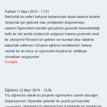
Furkan
11 Mart 2019 - 17:31
Rektörlük bu millet bahçesi bahanesiyle okula sadece kızlarla
tanışmak için gelecek olan yetişkinleri düşünemiyor
sanırım.Ögrencilerin kendini gerçekten güvende hissedebildiği
belki de tek yeride böylesi bir yolgeçen hanına çevirmek nasıl
bir zihniyettir?Eminim bir gelirleri var bundan aksi takdirde
kabul bile edilemez..Umarım eğitimci kimliklerinin farkına
varırlar bir an önce ve ögrencileri böylesi bir tehlikeye
atmaktan vazgeçerler.
Cevapla
Eğitimci
12 Mart 2019 - 15:56
Ytü öğrencisi olarak bu projenin öğrencilere zararlı olacağını
düşünüyorum. Dışarıdan gelenler ile çeşitli şürtüşmeler
yaşanabilir. ÜNİVERSİTE ÜNİVERSİTELİLERİNDİR VE DIŞINDAN