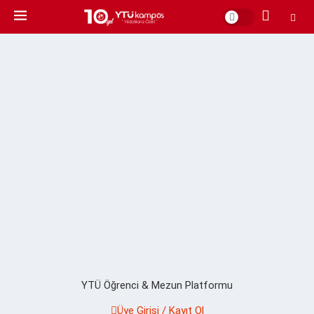
YTÜ Öğrenci & Mezun Platformu
Üye Girişi / Kayıt Ol