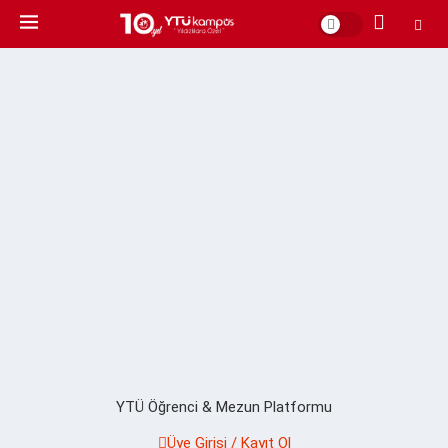
YTÜ Öğrenci & Mezun Platformu
Üye Girişi / Kayıt Ol