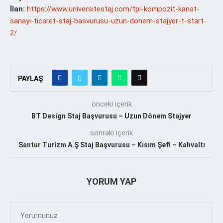
İlan:
https://www.universitestaj.com/tpi-kompozit-kanat-
sanayi-ticaret-staj-basvurusu-uzun-donem-stajyer-t-start-
2/
PAYLAŞ
önceki içerik
BT Design Staj Başvurusu – Uzun Dönem Stajyer
sonraki içerik
Santur Turizm A.Ş Staj Başvurusu – Kısım Şefi – Kahvaltı
YORUM YAP