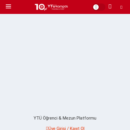
YTÜ Öğrenci & Mezun Platformu
Üye Girişi / Kayıt Ol