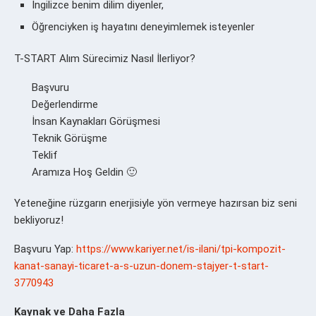
İngilizce benim dilim diyenler,
Öğrenciyken iş hayatını deneyimlemek isteyenler
T-START Alım Sürecimiz Nasıl İlerliyor?
Başvuru
Değerlendirme
İnsan Kaynakları Görüşmesi
Teknik Görüşme
Teklif
Aramıza Hoş Geldin 🙂
Yeteneğine rüzgarın enerjisiyle yön vermeye hazırsan biz seni
bekliyoruz!
Başvuru Yap:
https://www.kariyer.net/is-ilani/tpi-kompozit-
kanat-sanayi-ticaret-a-s-uzun-donem-stajyer-t-start-
3770943
Kaynak ve Daha Fazla