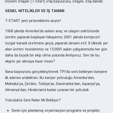
Dönem Stajyer (T-Start) staj başvurusu, stajyer, staj ilanıdır.
GENEL NİTELİKLER VE İŞ TANIMI
T-START yeni yeteneklerini arıyor!
1968 yılında Amerika’da askeri araç ve ulaşım sektöründe
üretim yaparak başlayan hikayemiz 2001 yılında kompozit
rüzgar kanadı üretimine geçiş yaparak devam etti. 8 ülkede yer
alan üretim tesislerimiz ve 15.000’i aşkın çalışanımızla her gün
daha da büyük bir ekip olma yolunda ilerliyoruz. Sen de bu
ekipte yer almaya hazır mısın?
İlana başvurunu gerçekleştirerek TPI’da seni bekleyen kariyere
ilk adımını atabilirsin. Bu kariyer yolculuğu Amerika’dan,
Meksika’ya, Çin’den, Türkiye’ye, Danimarka’dan, İspanya’ya,
Almanya’dan, Hindistan’a kadar uzanan bir yolculuk.
Yolculukta Seni Neler Mi Bekliyor?
Senin için planlamış oryantasyon programı ve projeler,