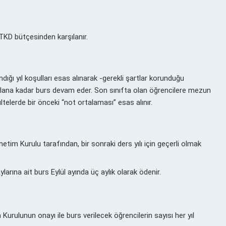
TKD bütçesinden karşılanır.
dığı yıl koşulları esas alınarak -gerekli şartlar korunduğu
olana kadar burs devam eder. Son sınıfta olan öğrencilere mezun
telerde bir önceki “not ortalaması” esas alınır.
netim Kurulu tarafından, bir sonraki ders yılı için geçerli olmak
arına ait burs Eylül ayında üç aylık olarak ödenir.
Kurulunun onayı ile burs verilecek öğrencilerin sayısı her yıl