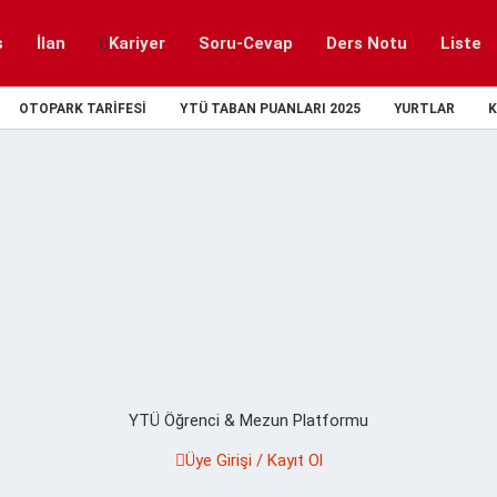
s
İlan
Kariyer
Soru-Cevap
Ders Notu
Liste
OTOPARK TARIFESI
YTÜ TABAN PUANLARI 2025
YURTLAR
K
YTÜ Öğrenci & Mezun Platformu
Üye Girişi / Kayıt Ol