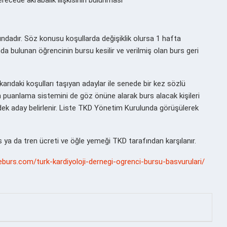
rundadır. Söz konusu koşullarda değişiklik olursa 1 hafta
a bulunan öğrencinin bursu kesilir ve verilmiş olan burs geri
karıdaki koşulları taşıyan adaylar ile senede bir kez sözlü
n puanlama sistemini de göz önüne alarak burs alacak kişileri
edek aday belirlenir. Liste TKD Yönetim Kurulunda görüşülerek
ya da tren ücreti ve öğle yemeği TKD tarafından karşılanır.
eburs.com/turk-kardiyoloji-dernegi-ogrenci-bursu-basvurulari/