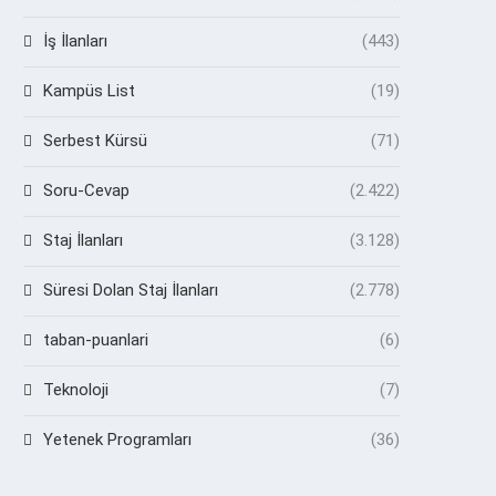
İş İlanları
(443)
Kampüs List
(19)
Serbest Kürsü
(71)
Soru-Cevap
(2.422)
Staj İlanları
(3.128)
Süresi Dolan Staj İlanları
(2.778)
taban-puanlari
(6)
Teknoloji
(7)
Yetenek Programları
(36)