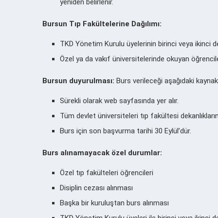
yeniden belirlenir.
Bursun Tıp Fakültelerine Dağılımı:
TKD Yönetim Kurulu üyelerinin birinci veya ikinci 
Özel ya da vakıf üniversitelerinde okuyan öğrencil
Bursun duyurulması:
Burs verileceği aşağıdaki kaynak
Sürekli olarak web sayfasında yer alır.
Tüm devlet üniversiteleri tıp fakültesi dekanlıklarına 
Burs için son başvurma tarihi 30 Eylül’dür.
Burs alınamayacak özel durumlar:
Özel tıp fakülteleri öğrencileri
Disiplin cezası alınması
Başka bir kuruluştan burs alınması
TKD Yönetim Kurulu üyeleri ile birinci veya ikinci d