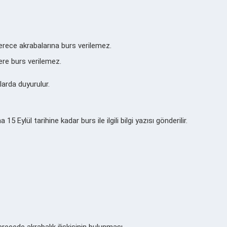
derece akrabalarına burs verilemez.
ere burs verilemez.
larda duyurulur.
15 Eylül tarihine kadar burs ile ilgili bilgi yazısı gönderilir.
erecede akrabalık ilişkisinin bulunması