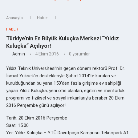
Anasayfa
Haber
HABER
Türkiye’nin En Büyük Kuluçka Merkezi “Yıldız
Kuluçka” Açılıyor!
Admin
4 Ekim 2016
0 yorumlar
Yıldız Teknik Üniversitesi’nin geçen dönem rektörü Prof. Dr.
İsmail Yüksek’in destekleriyle Şubat 2014’te kurulan ve
kurulduğundan bu yana 150’den fazla girişime ev sahipliği
yapan Yıldız Kuluçka; yeni ofis alanları, eğitim ve mentörlük
programı ve fiziksel ve sosyal imkanlarıyla beraber 20 Ekim
2016 Perşembe günü açılıyor!
Tarih: 20 Ekim 2016 Perşembe
Saat: 15.00
Yer: Yıldız Kuluçka – YTÜ Davutpaşa Kampüsü Teknopark A1