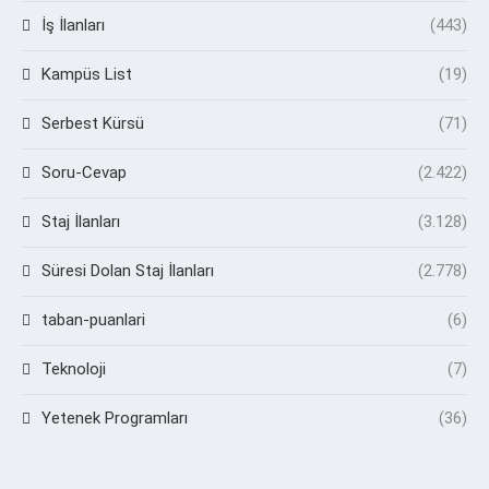
İş İlanları
(443)
Kampüs List
(19)
Serbest Kürsü
(71)
Soru-Cevap
(2.422)
Staj İlanları
(3.128)
Süresi Dolan Staj İlanları
(2.778)
taban-puanlari
(6)
Teknoloji
(7)
Yetenek Programları
(36)