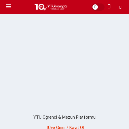
YTÜ Öğrenci & Mezun Platformu
Üye Girişi / Kayıt Ol