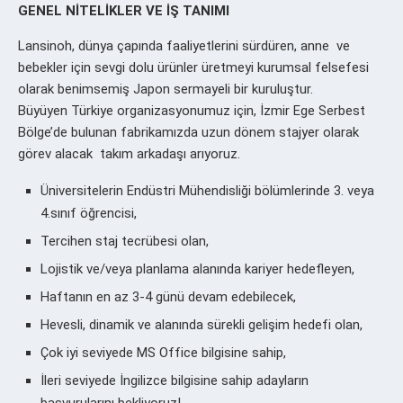
GENEL NİTELİKLER VE İŞ TANIMI
Lansinoh, dünya çapında faaliyetlerini sürdüren, anne ve
bebekler için sevgi dolu ürünler üretmeyi kurumsal felsefesi
olarak benimsemiş Japon sermayeli bir kuruluştur.
Büyüyen Türkiye organizasyonumuz için, İzmir Ege Serbest
Bölge’de bulunan fabrikamızda uzun dönem stajyer olarak
görev alacak takım arkadaşı arıyoruz.
Üniversitelerin Endüstri Mühendisliği bölümlerinde 3. veya
4.sınıf öğrencisi,
Tercihen staj tecrübesi olan,
Lojistik ve/veya planlama
alanında kariyer hedefleyen,
Haftanın en az 3-4 günü devam edebilecek,
Hevesli, dinamik ve alanında sürekli gelişim hedefi olan,
Çok iyi seviyede MS Office bilgisine sahip,
İleri seviyede İngilizce bilgisine sahip adayların
başvurularını bekliyoruz!