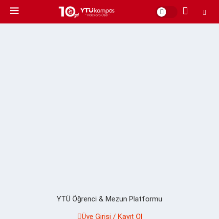
YTÜ Öğrenci & Mezun Platformu
Üye Girişi / Kayıt Ol