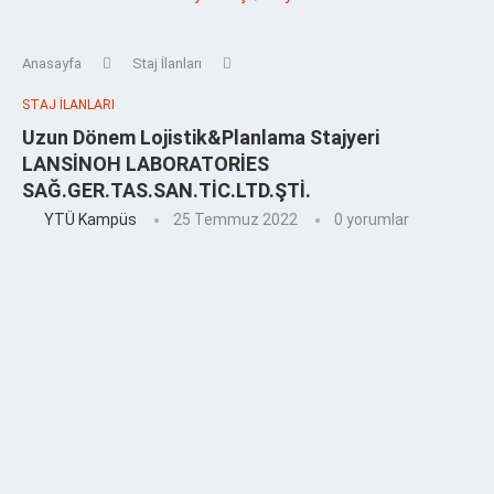
Anasayfa
Staj İlanları
STAJ İLANLARI
Uzun Dönem Lojistik&Planlama Stajyeri
LANSİNOH LABORATORİES
SAĞ.GER.TAS.SAN.TİC.LTD.ŞTİ.
YTÜ Kampüs
25 Temmuz 2022
0 yorumlar