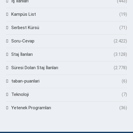
İş İlanları
(443)
Kampüs List
(19)
Serbest Kürsü
(71)
Soru-Cevap
(2.422)
Staj İlanları
(3.128)
Süresi Dolan Staj İlanları
(2.778)
taban-puanlari
(6)
Teknoloji
(7)
Yetenek Programları
(36)