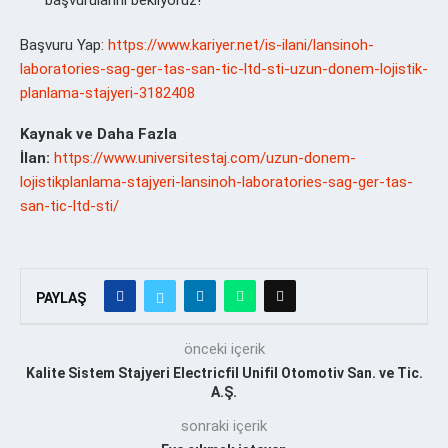
Başvuru Yap:
https://www.kariyer.net/is-ilani/lansinoh-
laboratories-sag-ger-tas-san-tic-ltd-sti-uzun-donem-lojistik-
planlama-stajyeri-3182408
Kaynak ve Daha Fazla
İlan:
https://www.universitestaj.com/uzun-donem-
lojistikplanlama-stajyeri-lansinoh-laboratories-sag-ger-tas-
san-tic-ltd-sti/
PAYLAŞ
önceki içerik
Kalite Sistem Stajyeri Electricfil Unifil Otomotiv San. ve Tic.
A.Ş.
sonraki içerik