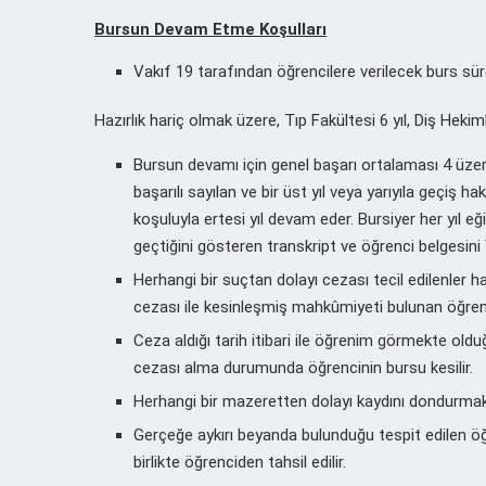
Bursun Devam Etme Koşulları
Vakıf 19 tarafından öğrencilere verilecek burs sürel
Hazırlık hariç olmak üzere, Tıp Fakültesi 6 yıl, Diş Hekimliğ
Bursun devamı için genel başarı ortalaması 4 üze
başarılı sayılan ve bir üst yıl veya yarıyıla geçiş 
koşuluyla ertesi yıl devam eder. Bursiyer her yıl eği
geçtiğini gösteren transkript ve öğrenci belgesini
Herhangi bir suçtan dolayı cezası tecil edilenler ha
cezası ile kesinleşmiş mahkûmiyeti bulunan öğrenci
Ceza aldığı tarih itibari ile öğrenim görmekte ol
cezası alma durumunda öğrencinin bursu kesilir.
Herhangi bir mazeretten dolayı kaydını dondurma
Gerçeğe aykırı beyanda bulunduğu tespit edilen öğr
birlikte öğrenciden tahsil edilir.