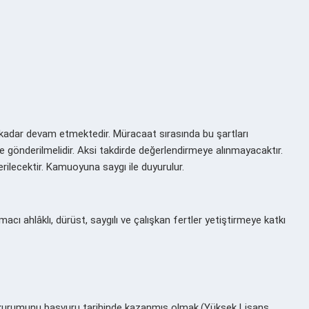
a kadar devam etmektedir. Müracaat sırasında bu şartları
se gönderilmelidir. Aksi takdirde değerlendirmeye alınmayacaktır.
rilecektir. Kamuoyuna saygı ile duyurulur.
ı ahlâklı, dürüst, saygılı ve çalışkan fertler yetiştirmeye katkı
m kurumunu başvuru tarihinde kazanmış olmak.(Yüksek Lisans