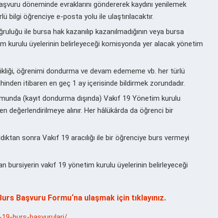
 başvuru döneminde evraklarını göndererek kaydını yenilemek
ü bilgi öğrenciye e-posta yolu ile ulaştırılacaktır.
doğruluğu ile bursa hak kazanılıp kazanılmadığının veya bursa
m kurulu üyelerinin belirleyeceği komisyonda yer alacak yönetim
eğişikliği, öğrenimi dondurma ve devam edememe vb. her türlü
ihinden itibaren en geç 1 ay içerisinde bildirmek zorundadır.
umunda (kayıt dondurma dışında) Vakıf 19 Yönetim kurulu
n değerlendirilmeye alınır. Her hâlükârda da öğrenci bir
dıktan sonra Vakıf 19 aracılığı ile bir öğrenciye burs vermeyi
n bursiyerin vakıf 19 yönetim kurulu üyelerinin belirleyeceği
Burs Başvuru Formu
‘na ulaşmak için tıklayınız.
19-burs-basvurulari/