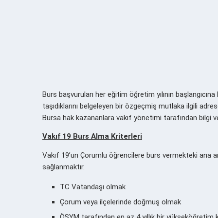
Burs başvuruları her eğitim öğretim yılının başlangıcın
taşıdıklarını belgeleyen bir özgeçmiş mutlaka ilgili adre
Bursa hak kazananlara vakıf yönetimi tarafından bilgi ve
Vakıf 19 Burs Alma Kriterleri
Vakıf 19’un Çorumlu öğrencilere burs vermekteki ana amac
sağlanmaktır.
TC Vatandaşı olmak
Çorum veya ilçelerinde doğmuş olmak
ÖSYM tarafından en az 4 yıllık bir yükseköğreti