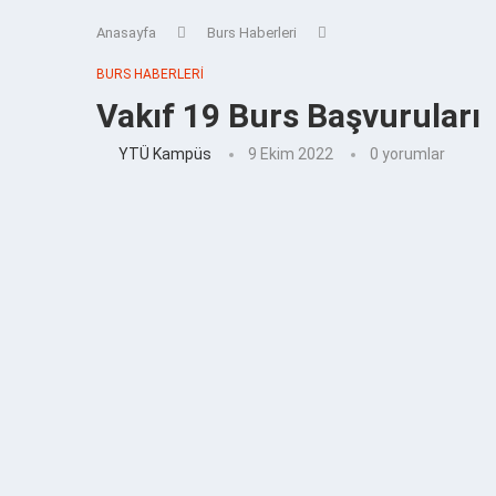
Anasayfa
Burs Haberleri
BURS HABERLERI
Vakıf 19 Burs Başvuruları
YTÜ Kampüs
9 Ekim 2022
0 yorumlar