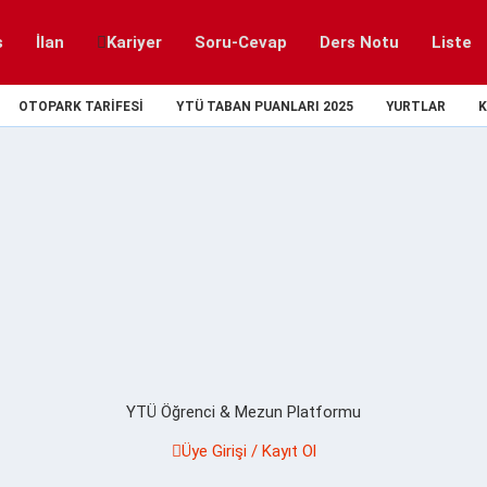
s
İlan
Kariyer
Soru-Cevap
Ders Notu
Liste
OTOPARK TARIFESI
YTÜ TABAN PUANLARI 2025
YURTLAR
K
YTÜ Öğrenci & Mezun Platformu
Üye Girişi / Kayıt Ol