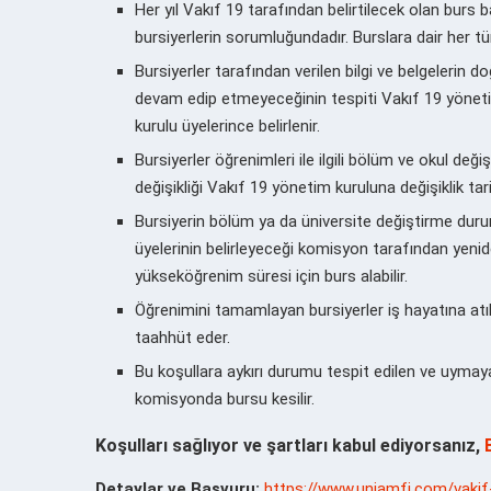
Her yıl Vakıf 19 tarafından belirtilecek olan burs
bursiyerlerin sorumluğundadır. Burslara dair her türl
Bursiyerler tarafından verilen bilgi ve belgelerin 
devam edip etmeyeceğinin tespiti Vakıf 19 yöneti
kurulu üyelerince belirlenir.
Bursiyerler öğrenimleri ile ilgili bölüm ve okul d
değişikliği Vakıf 19 yönetim kuruluna değişiklik tar
Bursiyerin bölüm ya da üniversite değiştirme dur
üyelerinin belirleyeceği komisyon tarafından yenide
yükseköğrenim süresi için burs alabilir.
Öğrenimini tamamlayan bursiyerler iş hayatına atıl
taahhüt eder.
Bu koşullara aykırı durumu tespit edilen ve uymaya
komisyonda bursu kesilir.
Koşulları sağlıyor ve şartları kabul ediyorsanız,
Detaylar ve Başvuru:
https://www.uniamfi.com/vakif-