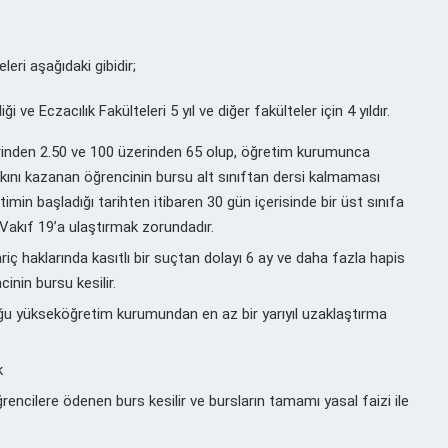
eri aşağıdaki gibidir;
i ve Eczacılık Fakülteleri 5 yıl ve diğer fakülteler için 4 yıldır.
rinden 2.50 ve 100 üzerinden 65 olup, öğretim kurumunca
hakkını kazanan öğrencinin bursu alt sınıftan dersi kalmaması
timin başladığı tarihten itibaren 30 gün içerisinde bir üst sınıfa
 Vakıf 19’a ulaştırmak zorundadır.
riç haklarında kasıtlı bir suçtan dolayı 6 ay ve daha fazla hapis
nin bursu kesilir.
duğu yükseköğretim kurumundan en az bir yarıyıl uzaklaştırma
k
encilere ödenen burs kesilir ve bursların tamamı yasal faizi ile