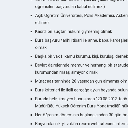
öğrencileri başvuruları kabul edilmez.)
Açık Öğretim Üniversitesi, Polis Akademisi, Askeri
edilmez.
Kasıtlı bir suçtan hüküm giymemiş olmak
Burs başvuru tarihi itibari ile anne, baba, kardeşle
olmak.
Başka bir vakıf, kamu kurumu, kişi, kuruluş, derne
Devlet dairelerinde memur ve herhangi bir statüde
kurumundan maaş almıyor olmak.
Müracaat tarihinde 26 yaşından gün almamış olm
Burs kriterleri ile ilgili gerçeğe aykırı beyanda bu
Burada belirtilmeyen hususlarda “20.08.2013 tarih
Müdürlüğü Yüksek Öğrenim Burs Yönetmeliği” hükü
Her öğrenim döneminin başlangıcından 30 gün ö
Başvuruları ilk yıl vakfın resmi web sitesine inte