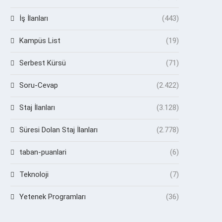
İş İlanları
(443)
Kampüs List
(19)
Serbest Kürsü
(71)
Soru-Cevap
(2.422)
Staj İlanları
(3.128)
Süresi Dolan Staj İlanları
(2.778)
taban-puanlari
(6)
Teknoloji
(7)
Yetenek Programları
(36)