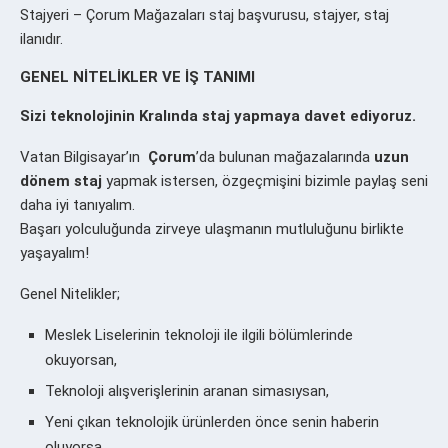
Stajyeri – Çorum Mağazaları staj başvurusu, stajyer, staj
ilanıdır.
GENEL NİTELİKLER VE İŞ TANIMI
Sizi teknolojinin Kralında staj yapmaya davet ediyoruz.
Vatan Bilgisayar’ın
Çorum
’da bulunan mağazalarında
uzun
dönem staj
yapmak istersen, özgeçmişini bizimle paylaş seni
daha iyi tanıyalım.
Başarı yolculuğunda zirveye ulaşmanın mutluluğunu birlikte
yaşayalım!
Genel Nitelikler;
Meslek Liselerinin teknoloji ile ilgili bölümlerinde
okuyorsan,
Teknoloji alışverişlerinin aranan simasıysan,
Yeni çıkan teknolojik ürünlerden önce senin haberin
oluyorsa,