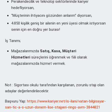
Perakendecilik ve teknoloji sektörlerinde kariyer
hedefliyorsan,
“Müşterinin ihtiyacını gözünden anlarım” diyorsan,
4.850 kişilik geniş bir ailenin en yeni üyesi olmak istiyorsan
senin için en doğru yer burası!
İş Tanımı;
Mağazalarımızda
Satış, Kasa, Müşteri
Hizmetleri
süreçlerini öğrenmek ve fiili olarak
mağazalarımızda hizmet vermek.
Not : Sigortası okulu tarafından karşılanan, zorunlu stajı olan
adaylar değerlendirilecektir.
Başvuru Yap:
https://www.kariyer.net/is-ilani/vatan-bilgisayar-
san-tic-a-s-uzun-donem-lise-stajyeri-rings-avm-3844821