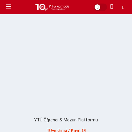
YTÜ Öğrenci & Mezun Platformu
Üye Girişi / Kayıt Ol