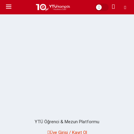
YTÜ Öğrenci & Mezun Platformu
Üye Girişi / Kayıt Ol