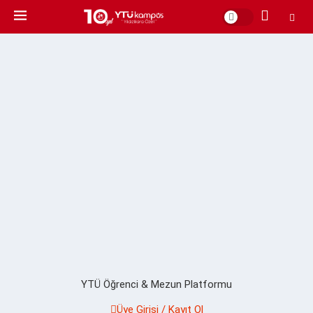
YTÜ Öğrenci & Mezun Platformu
Üye Girişi / Kayıt Ol