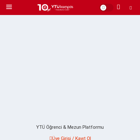
YTÜ Öğrenci & Mezun Platformu
Üye Girişi / Kayıt Ol