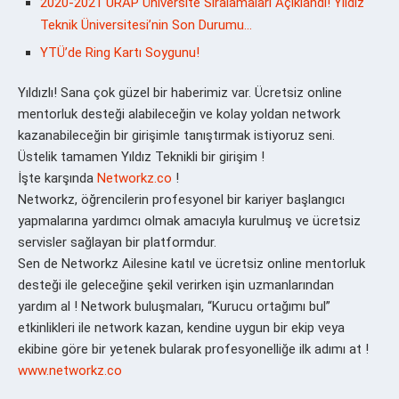
2020-2021 URAP Üniversite Sıralamaları Açıklandı! Yıldız
Teknik Üniversitesi’nin Son Durumu…
YTÜ’de Ring Kartı Soygunu!
Yıldızlı! Sana çok güzel bir haberimiz var. Ücretsiz online
mentorluk desteği alabileceğin ve kolay yoldan network
kazanabileceğin bir girişimle tanıştırmak istiyoruz seni.
Üstelik tamamen Yıldız Teknikli bir girişim !
İşte karşında
Networkz.co
!
Networkz, öğrencilerin profesyonel bir kariyer başlangıcı
yapmalarına yardımcı olmak amacıyla kurulmuş ve ücretsiz
servisler sağlayan bir platformdur.
Sen de Networkz Ailesine katıl ve ücretsiz online mentorluk
desteği ile geleceğine şekil verirken işin uzmanlarından
yardım al ! Network buluşmaları, “Kurucu ortağımı bul”
etkinlikleri ile network kazan, kendine uygun bir ekip veya
ekibine göre bir yetenek bularak profesyonelliğe ilk adımı at !
www.networkz.co